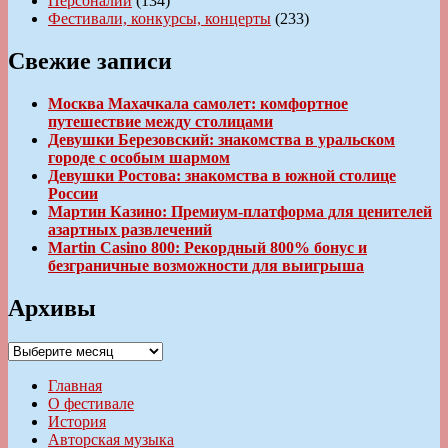
Персоналии
(134)
Фестивали, конкурсы, концерты
(233)
Свежие записи
Москва Махачкала самолет: комфортное
путешествие между столицами
Девушки Березовский: знакомства в уральском
городе с особым шармом
Девушки Ростова: знакомства в южной столице
России
Мартин Казино: Премиум-платформа для ценителей
азартных развлечений
Martin Casino 800: Рекордный 800% бонус и
безграничные возможности для выигрыша
Архивы
Архивы
Главная
О фестивале
История
Авторская музыка