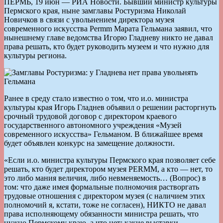
ПЕРМЬ, 19 июн — РИА Новости. Бывший министр культуры
Пермского края, ныне замглавы Ростуризма Николай
Новичков в связи с увольнением директора музея
современного искусства Permm Марата Гельмана заявил, что
нынешнему главе ведомства Игорю Гладневу никто не давал
права решать, кто будет руководить музеем и что нужно для
культуры региона.
Ранее в среду стало известно о том, что и.о. министра
культуры края Игорь Гладнев объявил о решении расторгнуть
срочный трудовой договор с директором краевого
государственного автономного учреждения «Музей
современного искусства» Гельманом. В ближайшее время
будет объявлен конкурс на замещение должности.
«Если и.о. министра культуры Пермского края позволяет себе
решать, кто будет директором музея PERMM, а кто — нет, то
это либо мания величия, либо невменяемость… (Вопрос) в
том: что даже имея формальные полномочия растворгать
трудовые отношения с директором музея (с наличием этих
полномочий я, кстати, тоже не согласен), НИКТО не давал
права исполняющему обязанности министра решать, что
нужно Пермскому краю, а что нет; какие выставки,