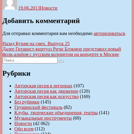
19.06.2013
Новости
Добавить комментарий
Для отправки комментария вам необходимо
авторизоваться
.
Навигация
Предыдущая
Назад
Курам на смех. Выпуск 25
запись:
Следующая
Далее
Гитарист-виртуоз Ричи Блэкмор представил новый
по
запись:
фолк-альбом с русским колоритом на концерте в Москве
записям
Искать:
Поиск
Рубрики
Авторская песня в регионах
(107)
Авторская песня как движение
(120)
Авторская песня как искусство
(169)
Без рубрики
(145)
Грушинский фестиваль
(82)
Клубы, творческие объединения, театры
(141)
Музыкальные инструменты
(69)
Новости
(42 062)
Обо всем
(112)