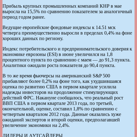
Прибыль крупных промышленных компаний КНР в мае
выросла на 15,5% по сравнению показателем за аналогичный
период годом ранее.
Ведущие европейские фондовые индексы к 14.51 мск
четверга преимущественно выросли в пределах 0,4% на фоне
хороших данных по региону.
Индекс потребительского и предпринимательского доверия к
экономике еврозоны (ESI) в июне увеличился на 1,8
процентного пункта по сравнению с маем — до 91,3 пункта.
Аналитики ожидали роста показателя до 90,4 пункта.
В то же время фьючерсы на американский S&P 500
прибавляют более 0,2% на фоне того, как ухудшившаяся
оценка по развитию США в первом квартале усилила
надежды инвесторов на продолжение стимулирующих
действий ФРС. Накануне сообщалось, что реальный рост
ВВП США в первом квартале 2013 года, по третьей,
окончательной, оценке, составил 1,8% по сравнению с
четвертым кварталом 2012 года. Данные оказались хуже
ожиданий экспертов и второй оценки, предполагавшей
увеличение экономики на 2,4%.
ЛИДЕРЫ И АУТСАЙДЕРЫ