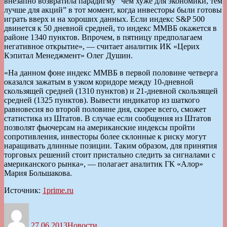
внезапно возвратила парадигму “чем хуже для экономики, тем
лучше для акций” в тот момент, когда инвесторы были готовы
играть вверх и на хороших данных. Если индекс S&P 500
двинется к 50 дневной средней, то индекс ММВБ окажется в
районе 1340 пунктов. Впрочем, в пятницу предполагаем
негативное открытие», — считает аналитик ИК «Церих
Кэпитал Менеджмент» Олег Душин.
«На данном фоне индекс ММВБ в первой половине четверга
оказался зажатым в узком коридоре между 10-дневной
скользящей средней (1310 пунктов) и 21-дневной скользящей
средней (1325 пунктов). Вывести индикатор из шаткого
равновесия во второй половине дня, скорее всего, сможет
статистика из Штатов. В случае если сообщения из Штатов
позволят фьючерсам на американские индексы пройти
сопротивления, инвесторы более склонные к риску могут
наращивать длинные позиции. Таким образом, для принятия
торговых решений стоит пристально следить за сигналами с
американского рынка», — полагает аналитик ГК «Алор»
Мария Большакова.
Источник:
1prime.ru
Автор
Опубликовано
Рубрики
27.06.2013
Новости