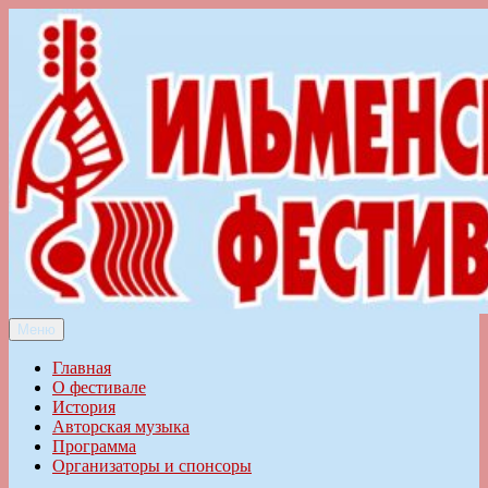
Перейти
к
содержимому
Меню
Ильменский фестиваль авторской песни
Главная
О фестивале
История
Авторская музыка
Программа
Организаторы и спонсоры