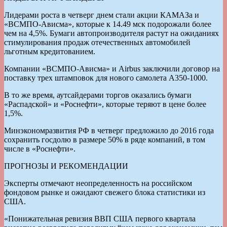
Лидерами роста в четверг днем стали акции КАМАЗа и
«ВСМПО-Ависма», которые к 14.49 мск подорожали более
чем на 4,5%. Бумаги автопроизводителя растут на ожиданиях
стимулирования продаж отечественных автомобилей
льготным кредитованием.
Компании «ВСМПО-Ависма» и Airbus заключили договор на
поставку трех штамповок для нового самолета А350-1000.
В то же время, аутсайдерами торгов оказались бумаги
«Распадской» и «Роснефти», которые теряют в цене более
1,5%.
Минэкономразвития РФ в четверг предложило до 2016 года
сохранить госдолю в размере 50% в ряде компаний, в том
числе в «Роснефти».
ПРОГНОЗЫ И РЕКОМЕНДАЦИИ
Эксперты отмечают неопределенность на российском
фондовом рынке и ожидают свежего блока статистики из
США.
«Понижательная ревизия ВВП США первого квартала