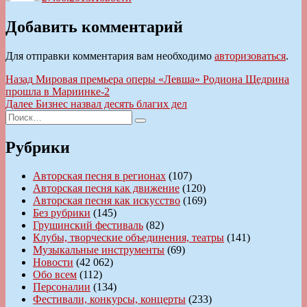
Добавить комментарий
Для отправки комментария вам необходимо
авторизоваться
.
Навигация
Предыдущая
Назад
Мировая премьера оперы «Левша» Родиона Щедрина
запись:
прошла в Мариинке-2
по
Следующая
Далее
Бизнес назвал десять благих дел
записям
Искать:
запись:
Поиск
Рубрики
Авторская песня в регионах
(107)
Авторская песня как движение
(120)
Авторская песня как искусство
(169)
Без рубрики
(145)
Грушинский фестиваль
(82)
Клубы, творческие объединения, театры
(141)
Музыкальные инструменты
(69)
Новости
(42 062)
Обо всем
(112)
Персоналии
(134)
Фестивали, конкурсы, концерты
(233)