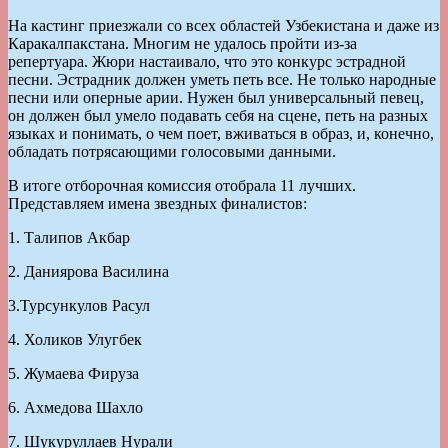
На кастинг приезжали со всех областей Узбекистана и даже из
Каракалпакстана. Многим не удалось пройти из-за
репертуара. Жюри настаивало, что это конкурс эстрадной
песни. Эстрадник должен уметь петь все. Не только народные
песни или оперные арии. Нужен был универсальный певец,
он должен был умело подавать себя на сцене, петь на разных
языках и понимать, о чем поет, вживаться в образ, и, конечно,
обладать потрясающими голосовыми данными.
В итоге отборочная комиссия отобрала 11 лучших.
Представляем имена звездных финалистов:
1. Талипов Акбар
2. Даниярова Василина
3.Турсункулов Расул
4. Холиков Улугбек
5. Жумаева Фируза
6. Ахмедова Шахло
7. Шукуруллаев Нурали