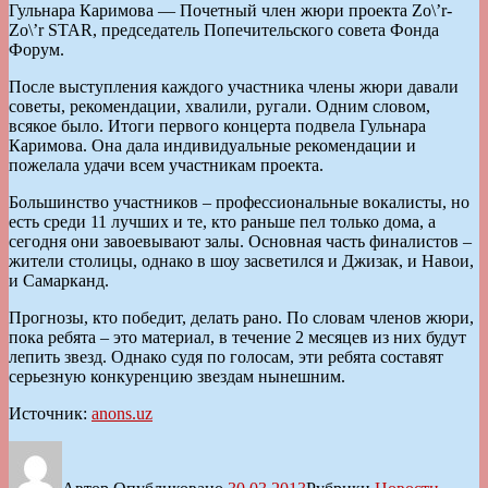
Гульнара Каримова — Почетный член жюри проекта Zo\’r-
Zo\’r STAR, председатель Попечительского совета Фонда
Форум.
После выступления каждого участника члены жюри давали
советы, рекомендации, хвалили, ругали. Одним словом,
всякое было. Итоги первого концерта подвела Гульнара
Каримова. Она дала индивидуальные рекомендации и
пожелала удачи всем участникам проекта.
Большинство участников – профессиональные вокалисты, но
есть среди 11 лучших и те, кто раньше пел только дома, а
сегодня они завоевывают залы. Основная часть финалистов –
жители столицы, однако в шоу засветился и Джизак, и Навои,
и Самарканд.
Прогнозы, кто победит, делать рано. По словам членов жюри,
пока ребята – это материал, в течение 2 месяцев из них будут
лепить звезд. Однако судя по голосам, эти ребята составят
серьезную конкуренцию звездам нынешним.
Источник:
anons.uz