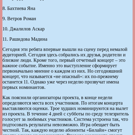
8. Бахтиева Яна
9. Ветров Роман
10. Джалилов Аскар
11. Рашидова Мадина
Сегодня эти ребята впервые вышли на сцену перед немалой
аудиторией. Сегодня здесь собрались их друзья, родители и
близкие люди. Кроме того, первый отчетный концерт – это
важное событие. Именно это выступление сформирует
первоначально мнение о каждом из них. Но сегодняшний
концерт, что называется «не опасный»: их по-прежнему
останется 11. Однако уже через неделю прозвучат имена
первых номинантов.
Как пояснили организаторы проекта, в конце недели
определяются места всех участников. По итогам концерта
выставляются оценки. Трое худших номинируются на вылет
из проекта. В течение 4 дней с субботы по среду телезритель
голосует за любимых участников. Система устроена так, что
подтосовать результаты невозможно. Игра обещает быть
честной. Так, каждую неделю абоненты «Билайн» смогут