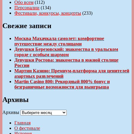
Обо всем
(112)
Персоналии
(134)
Фестивали, конкурсы, концерты
(233)
Свежие записи
Москва Махачкала самолет: комфортное
путешествие между столицами
Девушки Березовский: знакомства в уральском
городе с особым шармом
Девушки Ростова: знакомства в южной столице
России
Мартин Казино: Премиум-платформа для ценителей
азартных развлечений
Martin Casino 800: Рекордный 800% бонус и
безграничные возможности для выигрыша
Архивы
Архивы
Главная
О фестивале
История