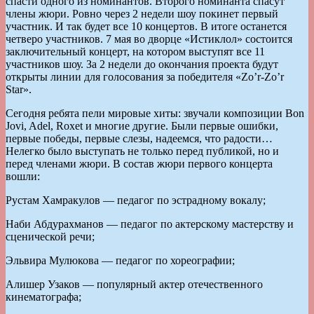
спасти одного из номинантов. Второго номинанта спасут
члены жюри. Ровно через 2 недели шоу покинет первый
участник. И так будет все 10 концертов. В итоге останется
четверо участников. 7 мая во дворце «Истиклол» состоится
заключительный концерт, на котором выступят все 11
участников шоу. За 2 недели до окончания проекта будут
открыты линии для голосования за победителя «Zo’r-Zo’r
Star».
Сегодня ребята пели мировые хиты: звучали композиции Bon
Jovi, Adel, Roxet и многие другие. Были первые ошибки,
первые победы, первые слезы, надеемся, что радости…
Нелегко было выступать не только перед публикой, но и
перед членами жюри. В состав жюри первого концерта
вошли:
Рустам Хамракулов — педагог по эстрадному вокалу;
Наби Абдурахманов — педагог по актерскому мастерству и
сценической речи;
Эльвира Мулюкова — педагог по хореографии;
Алишер Узаков — популярный актер отечественного
кинематографа;