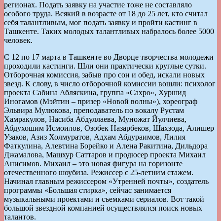
регионах. Подать заявку на участие тоже не составляло
особого труда. Всякий в возрасте от 18 до 25 лет, кто считал
себя талантливым, мог подать заявку и пройти кастинг в
Ташкенте. Таких молодых талантливых набралось более 5000
человек.
С 12 по 17 марта в Ташкенте во Дворце творчества молодежи
проходили кастинги. Шли они практически круглые сутки.
Отборочная комиссия, забыв про сон и обед, искали новых
звезд. К слову, в число отборочной комиссии вошли: психолог
проекта Сабина Абляскина, группа «Сахро», Хуршид
Иногамов (Мэйтин – призер «Новой волны»), хореограф
Эльвира Мулюкова, преподаватель по вокалу Рустам
Хамракулов, Насиба Абдуллаева, Муножат Йулчиева,
Абдухошим Исмоилов, Озобек Назарбеков, Шахзода, Алишер
Узаков, Азиз Холмуратов, Адхам Абдураимов, Лилия
Фаткулина, Алевтина Борейко и Алена Ракитина, Дильдора
Джамалова, Машхур Саттаров и продюсер проекта Михаил
Анисимов. Михаил – это новая фигура на горизонте
отечественного шоубиза. Режиссер с 25-летним стажем.
Начинал главным режиссером «Утренней почты», создатель
программы «Большая стирка», сейчас занимается
музыкальными проектами и съемками сериалов. Вот такой
большой звездной компанией осуществлялся поиск новых
талантов.