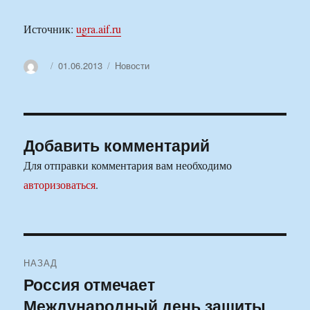
Источник:
ugra.aif.ru
Автор
Опубликовано
Рубрики
01.06.2013
Новости
Добавить комментарий
Для отправки комментария вам необходимо
авторизоваться
.
Навигация
НАЗАД
по
Россия отмечает
Предыдущая
Международный день защиты
запись:
записям