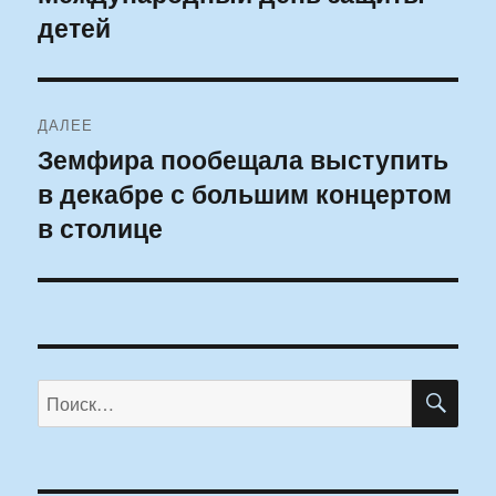
детей
ДАЛЕЕ
Земфира пообещала выступить
Следующая
в декабре с большим концертом
запись:
в столице
ПО
Искать: