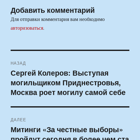
Добавить комментарий
Для отправки комментария вам необходимо
авторизоваться
.
Навигация
НАЗАД
по
Сергей Колеров: Выступая
Предыдущая
могильщиком Приднестровья,
запись:
записям
Москва роет могилу самой себе
ДАЛЕЕ
Митинги «За честные выборы»
Следующая
пройдут сегодня в более чем ста
запись: