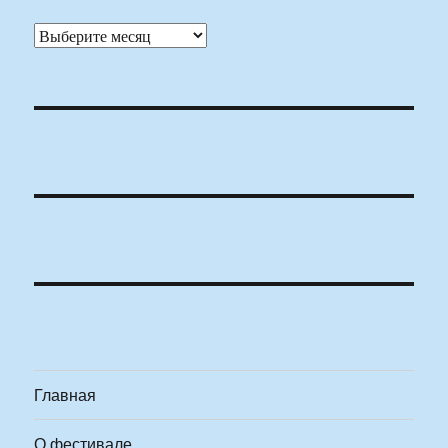
Архивы
Главная
О фестивале