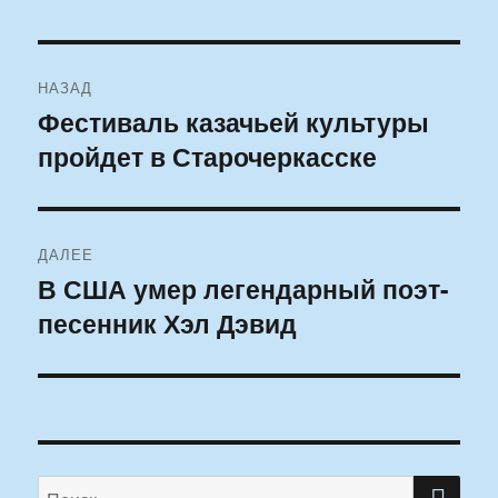
Навигация
НАЗАД
по
Фестиваль казачьей культуры
Предыдущая
пройдет в Старочеркасске
запись:
записям
ДАЛЕЕ
В США умер легендарный поэт-
Следующая
песенник Хэл Дэвид
запись:
ПО
Искать: