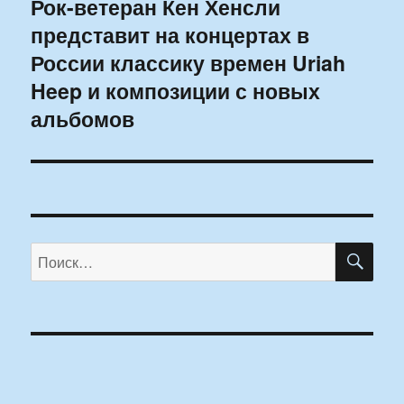
Рок-ветеран Кен Хенсли
Следующая
представит на концертах в
запись:
России классику времен Uriah
Heep и композиции с новых
альбомов
ПО
Искать: