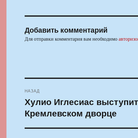
Добавить комментарий
Для отправки комментария вам необходимо
авторизо
Навигация
НАЗАД
по
Хулио Иглесиас выступит
Предыдущая
запись:
записям
Кремлевском дворце