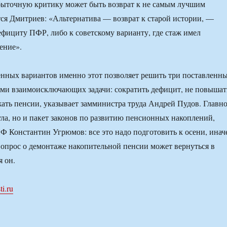
быточную критику может быть возврат к не самым лучшим
тся Дмитриев: «Альтернатива — возврат к старой истории, —
фициту ПФР, либо к советскому варианту, где стаж имел
ение».
енных вариантов именно этот позволяет решить три поставленн
ми взаимоисключающих задачи: сократить дефицит, не повышат
жать пенсии, указывает замминистра труда Андрей Пудов. Главн
ла, но и пакет законов по развитию пенсионных накоплений,
Ф Константин Угрюмов: все это надо подготовить к осени, инач
опрос о демонтаже накопительной пенсии может вернуться в
я он.
i.ru