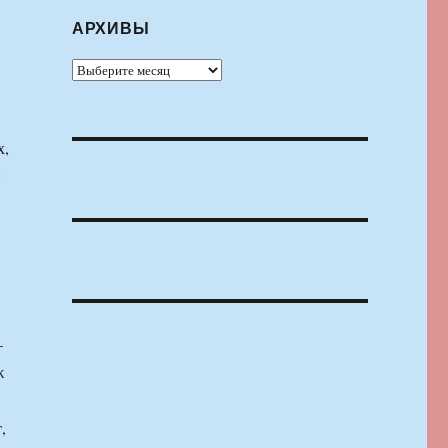
АРХИВЫ
Архивы
х,
—
ж
,