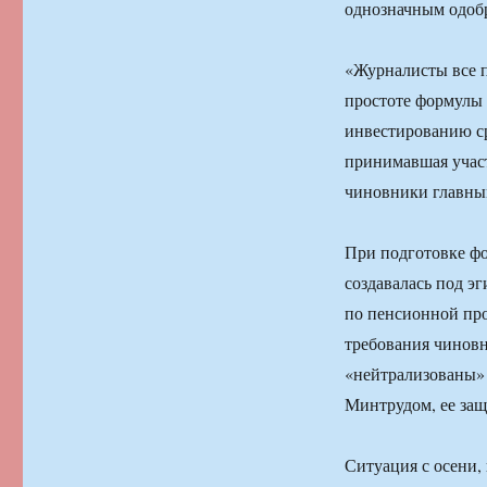
однозначным одоб
«Журналисты все п
простоте формулы 
инвестированию с
принимавшая участ
чиновники главным
При подготовке фо
создавалась под э
по пенсионной про
требования чиновн
«нейтрализованы» 
Минтрудом, ее за
Ситуация с осени,