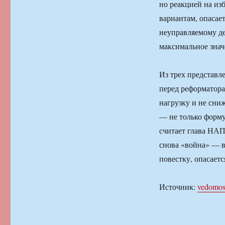
но реакцией на из
вариантам, опасае
неуправляемому де
максимальное знач
Из трех представл
перед реформатора
нагрузку и не сни
— не только форму
считает глава НАП
снова «война» — в
повестку, опасаетс
Источник:
vedomost