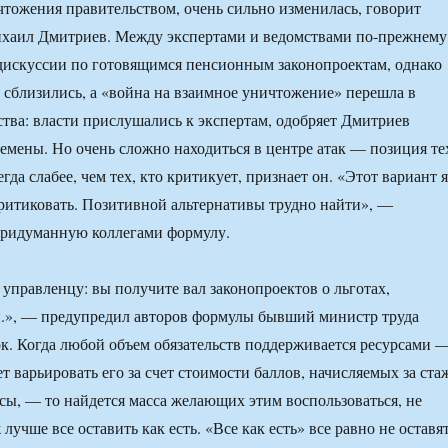
чтожения правительством, очень сильно изменилась, говорит
хаил Дмитриев. Между экспертами и ведомствами по-прежнему
дискуссии по готовящимся пенсионным законопроектам, однако
сблизились, а «война на взаимное уничтожение» перешла в
тва: власти прислушались к экспертам, одобряет Дмитриев
мены. Но очень сложно находиться в центре атак — позиция те
егда слабее, чем тех, кто критикует, признает он. «Этот вариант я
критиковать. Позитивной альтернативы трудно найти», —
придуманную коллегами формулу.
 управленцу: вы получите вал законопроектов о льготах,
п.», — предупредил авторов формулы бывший министр труда
. Когда любой объем обязательств поддерживается ресурсами 
т варьировать его за счет стоимости баллов, начисляемых за ста
сы, — то найдется масса желающих этим воспользоваться, не
 лучше все оставить как есть. «Все как есть» все равно не оставят