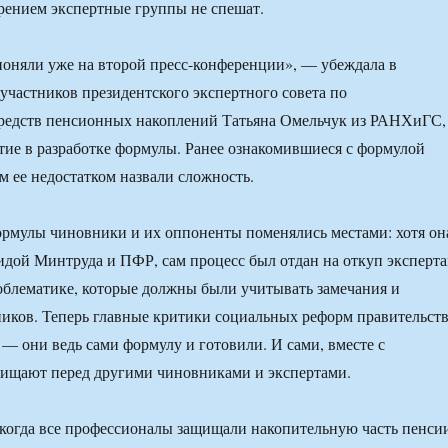
рением экспертные группы не спешат.
оняли уже на второй пресс-конференции», — убеждала в
участников президентского экспертного совета по
редств пенсионных накоплений Татьяна Омельчук из РАНХиГС,
ие в разработке формулы. Ранее ознакомившиеся с формулой
 ее недостатком назвали сложность.
рмулы чиновники и их оппоненты поменялись местами: хотя он
гидой Минтруда и ПФР, сам процесс был отдан на откуп эксперт
блематике, которые должны были учитывать замечания и
иков. Теперь главные критики социальных реформ правительст
— они ведь сами формулу и готовили. И сами, вместе с
щищают перед другими чиновниками и экспертами.
 когда все профессионалы защищали накопительную часть пенси