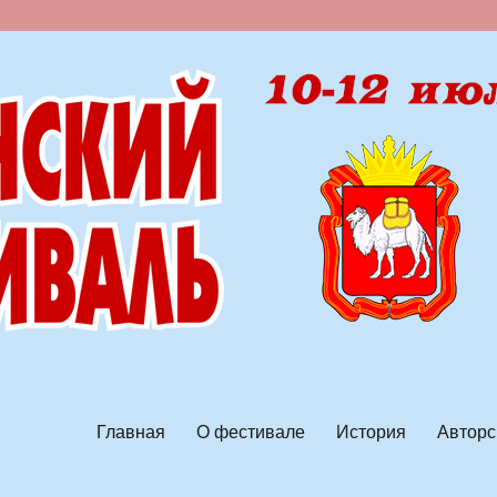
ской песни
Главная
О фестивале
История
Авторс