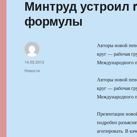
Минтруд устроил 
формулы
Авторы новой пенс
круг — рабочая гр
Автор
Опубликовано
14.03.2013
Международного пе
Рубрики
Новости
Авторы новой пенс
круг — рабочая гр
Международного пе
Презентации новой
подробно разъясня
агитировать. В ка