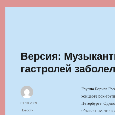
Ильменский фестиваль автор
Версия: Музыкант
гастролей заболе
Группа Бориса Гре
концерте рок-груп
Автор
Опубликовано
31.10.2009
Петербурге. Однак
Рубрики
Новости
объявление, что в