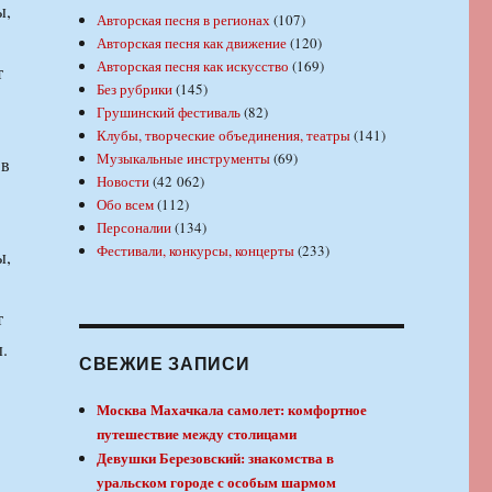
ы,
Авторская песня в регионах
(107)
Авторская песня как движение
(120)
Авторская песня как искусство
(169)
т
Без рубрики
(145)
Грушинский фестиваль
(82)
Клубы, творческие объединения, театры
(141)
Музыкальные инструменты
(69)
 в
Новости
(42 062)
Обо всем
(112)
Персоналии
(134)
Фестивали, конкурсы, концерты
(233)
ы,
т
.
СВЕЖИЕ ЗАПИСИ
Москва Махачкала самолет: комфортное
путешествие между столицами
Девушки Березовский: знакомства в
уральском городе с особым шармом