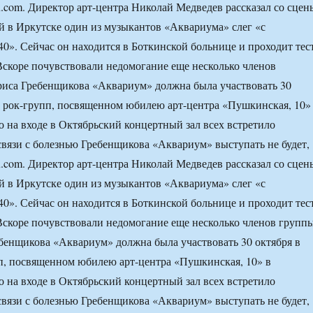
om. Директор арт-центра Николай Медведев рассказал со сцен
ей в Иркутске один из музыкантов «Аквариума» слег «с
40». Сейчас он находится в Боткинской больнице и проходит тес
Вскоре почувствовали недомогание еще несколько членов
риса Гребенщикова «Аквариум» должна была участвовать 30
е рок-групп, посвященном юбилею арт-центра «Пушкинская, 10»
о на входе в Октябрьский концертный зал всех встретило
 связи с болезнью Гребенщикова «Аквариум» выступать не будет,
om. Директор арт-центра Николай Медведев рассказал со сцен
ей в Иркутске один из музыкантов «Аквариума» слег «с
40». Сейчас он находится в Боткинской больнице и проходит тес
Вскоре почувствовали недомогание еще несколько членов группы
бенщикова «Аквариум» должна была участвовать 30 октября в
п, посвященном юбилею арт-центра «Пушкинская, 10» в
о на входе в Октябрьский концертный зал всех встретило
 связи с болезнью Гребенщикова «Аквариум» выступать не будет,