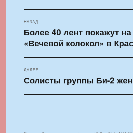
Навигация
НАЗАД
по
Более 40 лент покажут н
Предыдущая
запись:
записям
«Вечевой колокол» в Кра
ДАЛЕЕ
Солисты группы Би-2 жен
Следующая
запись: