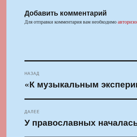
Добавить комментарий
Для отправки комментария вам необходимо
авторизо
Навигация
НАЗАД
по
«К музыкальным экспери
Предыдущая
запись:
записям
ДАЛЕЕ
У православных началась
Следующая
запись: