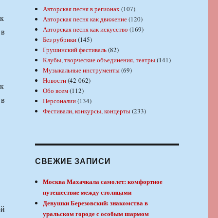
Авторская песня в регионах
(107)
ик
Авторская песня как движение
(120)
Авторская песня как искусство
(169)
 в
Без рубрики
(145)
Грушинский фестиваль
(82)
Клубы, творческие объединения, театры
(141)
Музыкальные инструменты
(69)
Новости
(42 062)
ик
Обо всем
(112)
 в
Персоналии
(134)
Фестивали, конкурсы, концерты
(233)
СВЕЖИЕ ЗАПИСИ
Москва Махачкала самолет: комфортное
путешествие между столицами
Девушки Березовский: знакомства в
ой
уральском городе с особым шармом