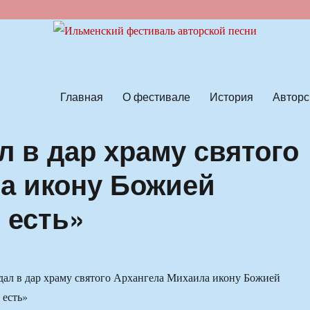
ской песни
Главная
О фестивале
История
Авторс
 в дар храму святого
а икону Божией
 есть»