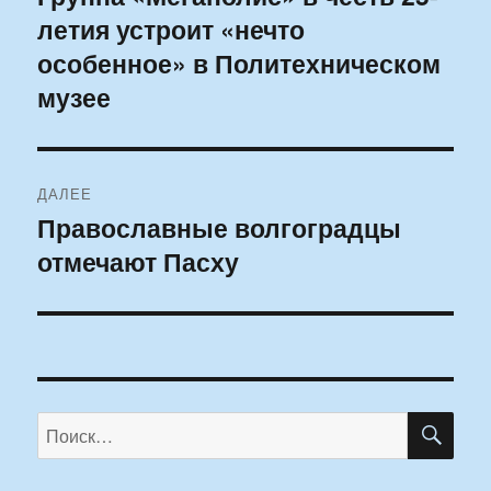
летия устроит «нечто
запись:
записям
особенное» в Политехническом
музее
ДАЛЕЕ
Православные волгоградцы
Следующая
отмечают Пасху
запись:
ПО
Искать: