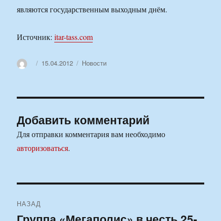
являются государственным выходным днём.
Источник:
itar-tass.com
Автор
Опубликовано
Рубрики
15.04.2012
Новости
Добавить комментарий
Для отправки комментария вам необходимо
авторизоваться
.
Навигация
НАЗАД
по
Группа «Мегаполис» в честь 25-
Предыдущая