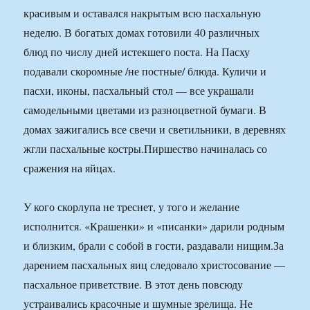
красивым и оставался накрытым всю пасхальную
неделю. В богатых домах готовили 40 различных
блюд по числу дней истекшего поста. На Пасху
подавали скоромные /не постные/ блюда. Куличи и
пасхи, иконы, пасхальный стол — все украшали
самодельными цветами из разноцветной бумаги. В
домах зажигались все свечи и светильники, в деревнях
жгли пасхальные костры.Пиршество начиналась со
сражения на яйцах.
У кого скорлупа не треснет, у того и желание
исполнится. «Крашенки» и «писанки» дарили родным
и близким, брали с собой в гости, раздавали нищим.За
дарением пасхальных яиц следовало христосование —
пасхальное приветствие. В этот день повсюду
устраивались красочные и шумные зрелища. Не