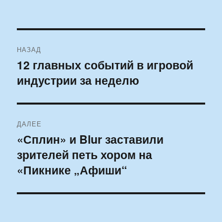
Навигация
НАЗАД
по
12 главных событий в игровой
Предыдущая
индустрии за неделю
запись:
записям
ДАЛЕЕ
«Сплин» и Blur заставили
Следующая
зрителей петь хором на
запись:
«Пикнике „Афиши“