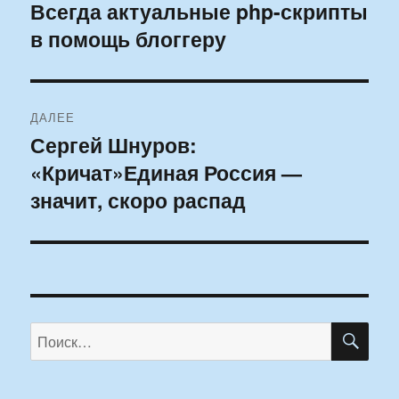
по
Всегда актуальные php-скрипты
Предыдущая
в помощь блоггеру
запись:
записям
ДАЛЕЕ
Сергей Шнуров:
Следующая
«Кричат»Единая Россия —
запись:
значит, скоро распад
ПО
Искать: