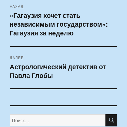
Навигация
НАЗАД
по
«Гагаузия хочет стать
Предыдущая
независимым государством»:
запись:
записям
Гагаузия за неделю
ДАЛЕЕ
Астрологический детектив от
Следующая
Павла Глобы
запись:
ПО
Искать: