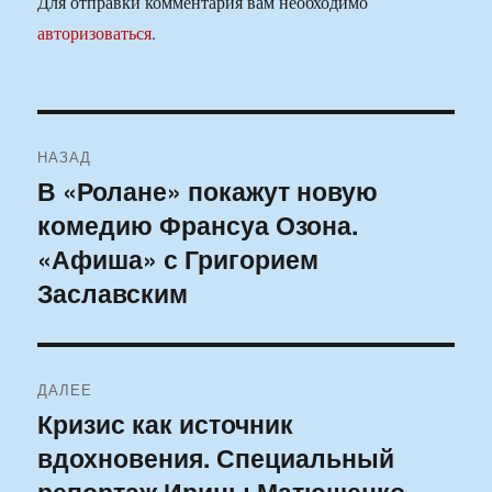
Для отправки комментария вам необходимо
авторизоваться
.
Навигация
НАЗАД
по
В «Ролане» покажут новую
Предыдущая
комедию Франсуа Озона.
запись:
записям
«Афиша» с Григорием
Заславским
ДАЛЕЕ
Кризис как источник
Следующая
вдохновения. Специальный
запись:
репортаж Ирины Матюшенко