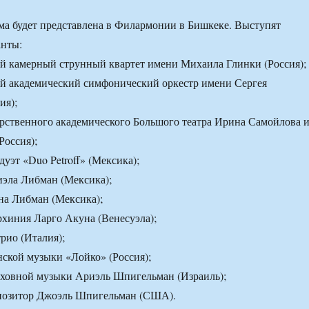
а будет представлена в Филармонии в Бишкеке. Выступят
нты:
й камерный струнный квартет имени Михаила Глинки (Россия);
й академический симфонический оркестр имени Сергея
ия);
рственного академического Большого театра Ирина Самойлова 
оссия);
эт «Duo Petroff» (Мексика);
эла Либман (Мексика);
а Либман (Мексика);
хиния Ларго Акуна (Венесуэла);
рио (Италия);
ской музыки «Лойко» (Россия);
ховной музыки Ариэль Шпигельман (Израиль);
позитор Джоэль Шпигельман (США).