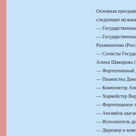
Основная программ
следующие музыка
— Государственны
— Государственны
Рахманинова (Росс
— Солисты Госуда
Алина Шакирова (Р
— Фортепианный ду
— Пианистка Дани
— Композитор Анн
— Хормейстер Вир
— Фортепианное т
— Ансамбль цыган
— Исполнитель ду
— Дирижер и ком