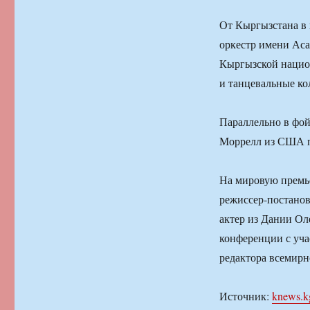
От Кыргызстана в
оркестр имени Аса
Кыргызской национ
и танцевальные ко
Параллельно в фой
Моррелл из США п
На мировую премь
режиссер-постано
актер из Дании Ол
конференции с уч
редактора всемирн
Источник:
knews.k