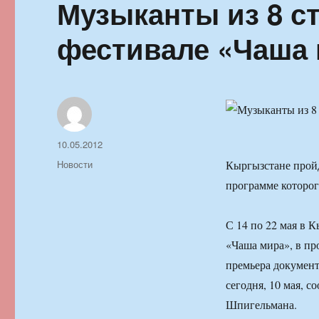
Музыканты из 8 с
фестивале «Чаша 
Автор
Опубликовано
10.05.2012
Рубрики
Новости
Кыргызстане прой
программе которог
С 14 по 22 мая в 
«Чаша мира», в пр
премьера документ
сегодня, 10 мая, 
Шпигельмана.