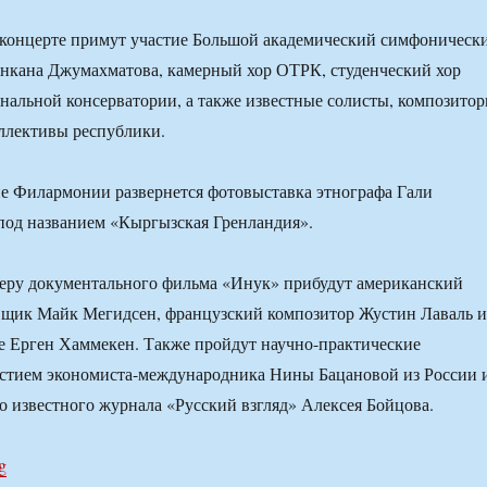
 концерте примут участие Большой академический симфоническ
нкана Джумахматова, камерный хор ОТРК, студенческий хор
альной консерватории, а также известные солисты, композито
ллективы республики.
е Филармонии развернется фотовыставка этнографа Гали
од названием «Кыргызская Гренландия».
еру документального фильма «Инук» прибудут американский
вщик Майк Мегидсен, французский композитор Жустин Лаваль и
е Ерген Хаммекен. Также пройдут научно-практические
астием экономиста-международника Нины Бацановой из России 
о известного журнала «Русский взгляд» Алексея Бойцова.
g