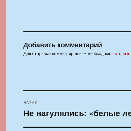
Добавить комментарий
Для отправки комментария вам необходимо
авторизо
Навигация
НАЗАД
по
Не нагулялись: «белые л
Предыдущая
запись:
записям