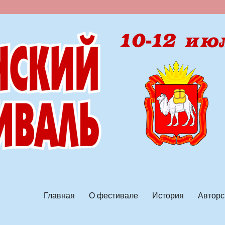
ской песни
Главная
О фестивале
История
Авторс