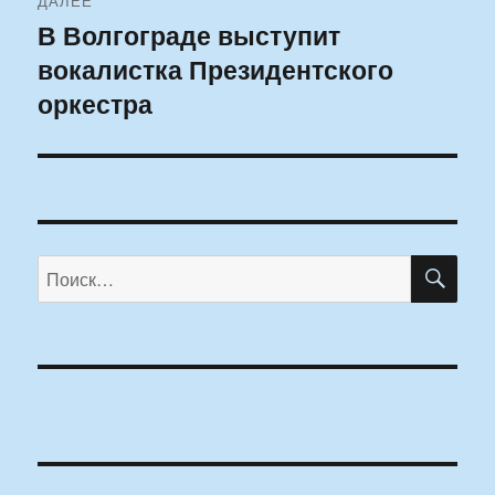
ДАЛЕЕ
В Волгограде выступит
Следующая
вокалистка Президентского
запись:
оркестра
ПО
Искать: