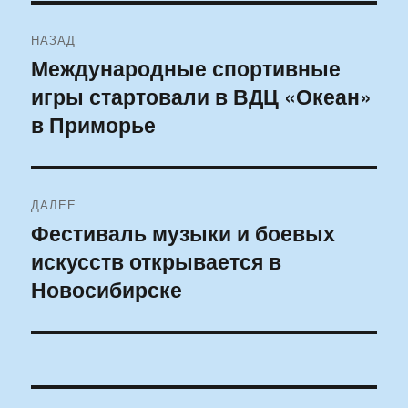
Навигация
НАЗАД
по
Международные спортивные
Предыдущая
игры стартовали в ВДЦ «Океан»
запись:
записям
в Приморье
ДАЛЕЕ
Фестиваль музыки и боевых
Следующая
искусств открывается в
запись:
Новосибирске