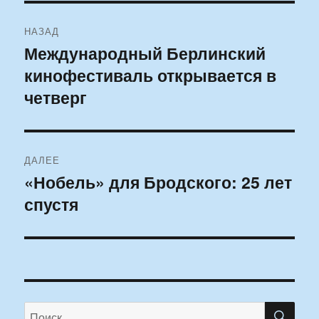
Навигация
НАЗАД
по
Международный Берлинский
Предыдущая
кинофестиваль открывается в
запись:
записям
четверг
ДАЛЕЕ
«Нобель» для Бродского: 25 лет
Следующая
спустя
запись:
ПО
Искать: