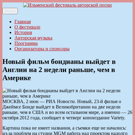
Перейти
к
Меню
Ильменский фестиваль авторской песни
содержимому
Главная
О фестивале
История
Авторская музыка
Программа
Организаторы и спонсоры
Новый фильм бондианы выйдет в
Англии на 2 недели раньше, чем в
Америке
МОСКВА, 2 июн — РИА Новости. Новый, 23-й фильм о
Джеймсе Бонде выйдет в Великобритании на две недели
раньше, чем в США и во всем остальном мире, а именно — 26
октября 2012 года, сообщает в четверг киноиздание Variety.
Картина пока не имеет названия, а съемки еще не начались:
из-за проблем на студии MGM работа над проектом надолго