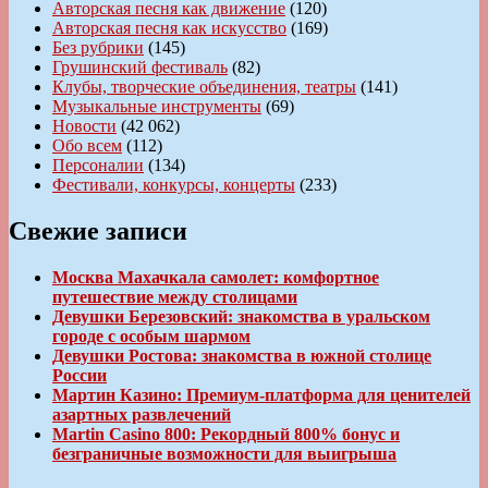
Авторская песня как движение
(120)
Авторская песня как искусство
(169)
Без рубрики
(145)
Грушинский фестиваль
(82)
Клубы, творческие объединения, театры
(141)
Музыкальные инструменты
(69)
Новости
(42 062)
Обо всем
(112)
Персоналии
(134)
Фестивали, конкурсы, концерты
(233)
Свежие записи
Москва Махачкала самолет: комфортное
путешествие между столицами
Девушки Березовский: знакомства в уральском
городе с особым шармом
Девушки Ростова: знакомства в южной столице
России
Мартин Казино: Премиум-платформа для ценителей
азартных развлечений
Martin Casino 800: Рекордный 800% бонус и
безграничные возможности для выигрыша