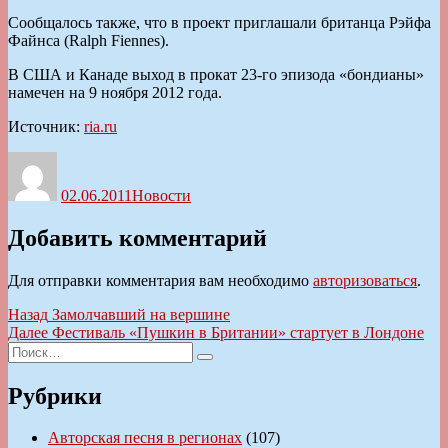
Сообщалось также, что в проект приглашали британца Рэйфа
Файнса (Ralph Fiennes).
В США и Канаде выход в прокат 23-го эпизода «бондианы»
намечен на 9 ноября 2012 года.
Источник:
ria.ru
Автор
Опубликовано
Рубрики
02.06.2011
Новости
Добавить комментарий
Для отправки комментария вам необходимо
авторизоваться
.
Навигация
Предыдущая
Назад
Замолчавший на вершине
запись:
Следующая
Далее
Фестиваль «Пушкин в Британии» стартует в Лондоне
по
Искать:
запись:
Поиск
записям
Рубрики
Авторская песня в регионах
(107)