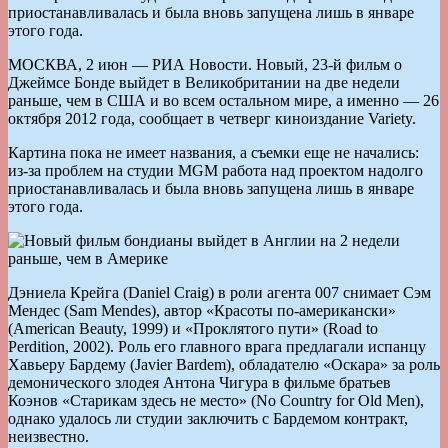
приостанавливалась и была вновь запущена лишь в январе
этого года.
МОСКВА, 2 июн — РИА Новости. Новый, 23-й фильм о
Джеймсе Бонде выйдет в Великобритании на две недели
раньше, чем в США и во всем остальном мире, а именно — 26
октября 2012 года, сообщает в четверг киноиздание Variety.
Картина пока не имеет названия, а съемки еще не начались:
из-за проблем на студии MGM работа над проектом надолго
приостанавливалась и была вновь запущена лишь в январе
этого года.
Дэниела Крейга (Daniel Craig) в роли агента 007 снимает Сэм
Мендес (Sam Mendes), автор «Красоты по-американски»
(American Beauty, 1999) и «Проклятого пути» (Road to
Perdition, 2002). Роль его главного врага предлагали испанцу
Хавьеру Бардему (Javier Bardem), обладателю «Оскара» за роль
демонического злодея Антона Чигура в фильме братьев
Коэнов «Старикам здесь не место» (No Country for Old Men),
однако удалось ли студии заключить с Бардемом контракт,
неизвестно.