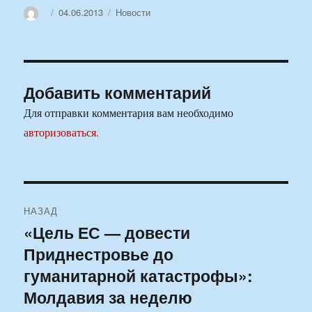
Автор
Опубликовано
Рубрики
04.06.2013
Новости
Добавить комментарий
Для отправки комментария вам необходимо
авторизоваться
.
Навигация
НАЗАД
по
«Цель ЕС — довести
Предыдущая
Приднестровье до
запись:
записям
гуманитарной катастрофы»:
Молдавия за неделю