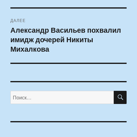
ДАЛЕЕ
Александр Васильев похвалил
Следующая
имидж дочерей Никиты
запись:
Михалкова
ПО
Искать: