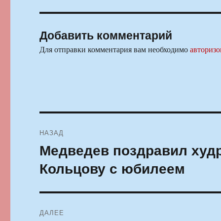
Добавить комментарий
Для отправки комментария вам необходимо
авторизо
Навигация
НАЗАД
по
Медведев поздравил худр
Предыдущая
запись:
записям
Кольцову с юбилеем
ДАЛЕЕ