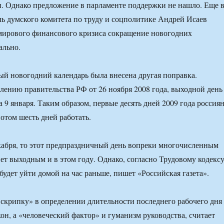
. Однако предложение в парламенте поддержки не нашло. Еще 
ль думского комитета по труду и соцполитике Андрей Исаев
 мирового финансового кризиса сокращение новогодних
ально.
ый новогодний календарь была внесена другая поправка.
лению правительства РФ от 26 ноября 2008 года, выходной день
а 9 января. Таким образом, первые десять дней 2009 года россия
потом шесть дней работать.
екабря, то этот предпраздничный день вопреки многочисленным
ет выходным и в этом году. Однако, согласно Трудовому кодексу
будет уйти домой на час раньше, пишет «Российская газета».
скрипку» в определении длительности последнего рабочего дня
кон, а «человеческий фактор» и гуманизм руководства, считает