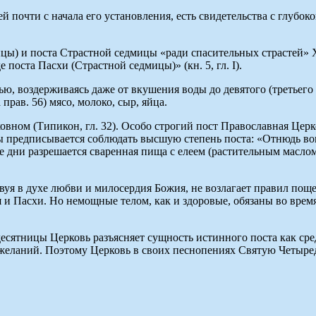
й почти с начала его установления, есть свидетельства с глубок
ицы) и поста Страстной седмицы «ради спасительных страстей»
 поста Пасхи (Страстной седмицы)» (кн. 5, гл. I).
ю, воздерживаясь даже от вкушения воды до девятого (третьего 
рав. 56) мясо, молоко, сыр, яйца.
вном (Типикон, гл. 32). Особо строгий пост Православная Церк
предписывается соблюдать высшую степень поста: «Отнюдь вовс
е дни разрешается сваренная пища с елеем (растительным маслом
вуя в духе любви и милосердия Божия, не возлагает правил поще
я и Пасхи. Но немощные телом, как и здоровые, обязаны во врем
сятницы Церковь разъясняет сущность истинного поста как сред
желаний. Поэтому Церковь в своих песнопениях Святую Четыред