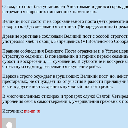
О том, что пост был установлен Апостолами и длился сорок дне
встречается в древних письменных памятниках.
Великий пост состоит из сорокадневного поста (Четыредесятн
говорится: «Да совершается этот пост (Четыредесятница) прежде
Древние христиане соблюдали Великий пост с особой строгость
употребляя хлеб и овощи. Запрещались (VI Вселенского Собора п
Правила соблюдения Великого Поста отражены и в Уставе церко
Страстную седмицы. В понедельник и вторник первой седмицы 
суббот и воскресений, — сухоядение. В субботние и воскресны
Страстную седмицу, разрешается вкушение рыбы.
Церковь строго осуждает нарушающих Великий пост, но, дейст
престарелых, не отчуждает их от участия в радости причащени
как и в другие посты, хранить духовный пост от грехов.
В многочисленных стихирах и тропарях служб Святой Четыреде
упрочения себя в самоотвержении, умерщвления греховных по
Источник:
nta-nn.ru
Автор
Опубликовано
Рубрики