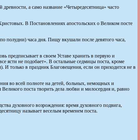
ой древности, а само название «Четыредесятница» часто
 Христовых. В Постановлениях апостольских о Великом посте
по полудни) часа дня. Пищу вкушали после девятого часа,
овь предписывает в своем Уставе хранить в первую и
е ясти не подобает». В остальные седмицы поста, кроме
). И только в праздник Благовещения, если он приходится не в
ния во всей полноте на детей, больных, немощных и
я Великого поста творить дела любви и милосердия и, равно
ства духовного возрождения: время духовного подвига,
есятницу называет веселым временем поста.