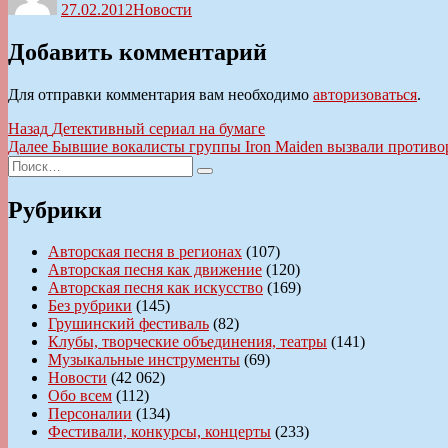
27.02.2012
Новости
Добавить комментарий
Для отправки комментария вам необходимо
авторизоваться
.
Навигация
Предыдущая
Назад
Детективный сериал на бумаге
запись:
Следующая
Далее
Бывшие вокалисты группы Iron Maiden вызвали противо
по
Искать:
запись:
Поиск
записям
Рубрики
Авторская песня в регионах
(107)
Авторская песня как движение
(120)
Авторская песня как искусство
(169)
Без рубрики
(145)
Грушинский фестиваль
(82)
Клубы, творческие объединения, театры
(141)
Музыкальные инструменты
(69)
Новости
(42 062)
Обо всем
(112)
Персоналии
(134)
Фестивали, конкурсы, концерты
(233)