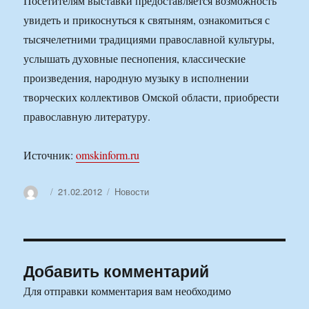
Посетителям выставки предоставляется возможность
увидеть и прикоснуться к святыням, ознакомиться с
тысячелетними традициями православной культуры,
услышать духовные песнопения, классические
произведения, народную музыку в исполнении
творческих коллективов Омской области, приобрести
православную литературу.
Источник:
omskinform.ru
Автор
Опубликовано
Рубрики
21.02.2012
Новости
Добавить комментарий
Для отправки комментария вам необходимо