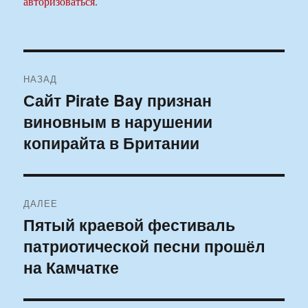
авторизоваться
.
Навигация
НАЗАД
по
Сайт Pirate Bay признан
Предыдущая
виновным в нарушении
запись:
записям
копирайта в Британии
ДАЛЕЕ
Пятый краевой фестиваль
Следующая
патриотической песни прошёл
запись:
на Камчатке