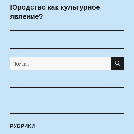
Юродство как культурное
Следующая
явление?
запись:
ПО
Искать:
РУБРИКИ