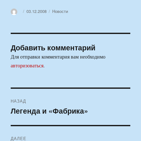
Автор
Опубликовано
Рубрики
03.12.2008
Новости
Добавить комментарий
Для отправки комментария вам необходимо
авторизоваться
.
Навигация
НАЗАД
по
Легенда и «Фабрика»
Предыдущая
запись:
записям
ДАЛЕЕ