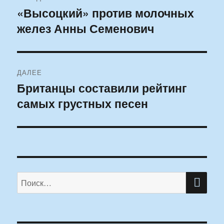
по
«Высоцкий» против молочных
Предыдущая
желез Анны Семенович
запись:
записям
ДАЛЕЕ
Британцы составили рейтинг
Следующая
самых грустных песен
запись:
ПО
Искать: