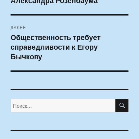
Александра Розенбаума
записям
ДАЛЕЕ
Общественность требует
Следующая
справедливости к Егору
запись:
Бычкову
ПО
Искать: