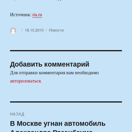
Источник:
ria.ru
Автор
Опубликовано
Рубрики
18.10.2010
Новости
Добавить комментарий
Для отправки комментария вам необходимо
авторизоваться
.
Навигация
НАЗАД
по
В Москве угнан автомобиль
Предыдущая
запись: