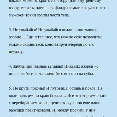
наклон может открыть его взору (или внутреннему
взору, если ты одета в скафандр) самые сексуальные с
мужской точки зрения части тела.
3. Не улыбайся! Не улыбайся нежно, понимающе,
озорно… Единственное, что можно себе позволить:
ехидно скривиться, констатируя очередную его
неудачу.
4. Забудь про томные взгляды! Никаких взоров «с
поволокой» и «скольжений» с его глаз на губы.
5. Не крути локоны! И пуговицы оставь в покое! Не
води пальцем по краю бокала… Все эти «приемчики»
с перебиранием колец, цепочек, кулонов еще наши
бабушки практиковали. И, между прочим, у них