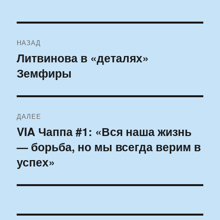
Навигация
НАЗАД
по
Литвинова в «деталях»
Предыдущая
Земфиры
запись:
записям
ДАЛЕЕ
VIA Чаппа #1: «Вся наша жизнь
Следующая
— борьба, но мы всегда верим в
запись:
успех»