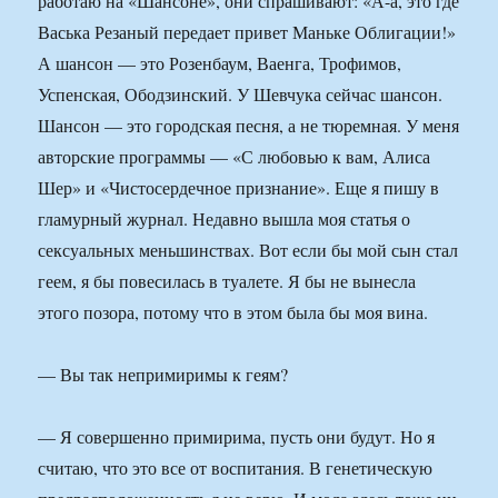
работаю на «Шансоне», они спрашивают: «А-а, это где
Васька Резаный передает привет Маньке Облигации!»
А шансон — это Розенбаум, Ваенга, Трофимов,
Успенская, Ободзинский. У Шевчука сейчас шансон.
Шансон — это городская песня, а не тюремная. У меня
авторские программы — «С любовью к вам, Алиса
Шер» и «Чистосердечное признание». Еще я пишу в
гламурный журнал. Недавно вышла моя статья о
сексуальных меньшинствах. Вот если бы мой сын стал
геем, я бы повесилась в туалете. Я бы не вынесла
этого позора, потому что в этом была бы моя вина.
— Вы так непримиримы к геям?
— Я совершенно примирима, пусть они будут. Но я
считаю, что это все от воспитания. В генетическую