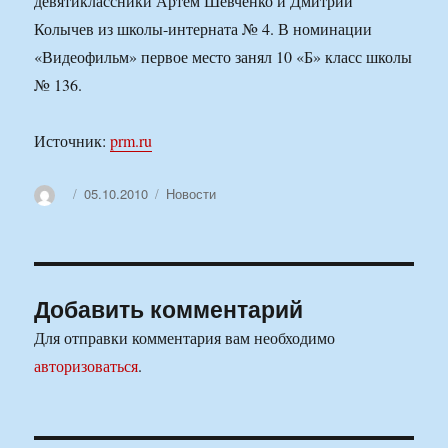
девятиклассники Артем Шевченко и Дмитрий
Колычев из школы-интерната № 4. В номинации
«Видеофильм» первое место занял 10 «Б» класс школы
№ 136.
Источник:
prm.ru
Автор
Опубликовано
Рубрики
05.10.2010
Новости
Добавить комментарий
Для отправки комментария вам необходимо
авторизоваться
.