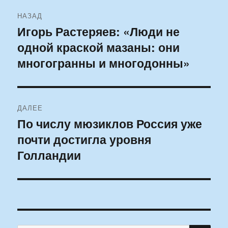
Навигация
НАЗАД
по
Игорь Растеряев: «Люди не
Предыдущая
одной краской мазаны: они
запись:
записям
многогранны и многодонны»
ДАЛЕЕ
По числу мюзиклов Россия уже
Следующая
почти достигла уровня
запись:
Голландии