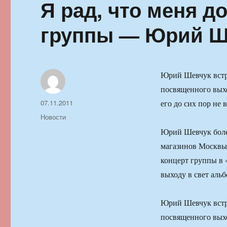
Я рад, что меня д
группы — Юрий Ш
Юрий Шевчук встре
посвященного вых
Автор
Опубликовано
07.11.2011
его до сих пор не 
Рубрики
Новости
Юрий Шевчук более
магазинов Москвы 
концерт группы в 
выходу в свет аль
Юрий Шевчук встре
посвященного вых