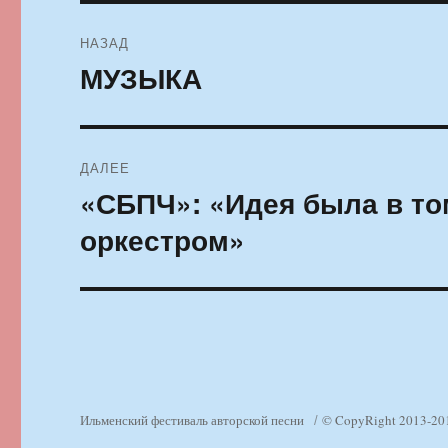
Навигация
НАЗАД
по
МУЗЫКА
Предыдущая
запись:
записям
ДАЛЕЕ
«СБПЧ»: «Идея была в то
Следующая
запись:
оркестром»
Ильменский фестиваль авторской песни
© CopyRight 2013-20