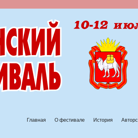
ской песни
Главная
О фестивале
История
Авторс