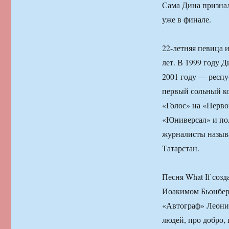
Сама Дина признал
уже в финале.
22-летняя певица и
лет. В 1999 году Д
2001 году — респу
первый сольный ко
«Голос» на «Перво
«Юниверсал» и пол
журналисты назыв
Татарстан.
Песня What If соз
Иоакимом Бьонбер
«Автограф» Леонид
людей, про добро,