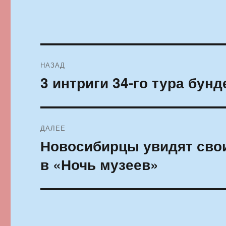
Навигация
НАЗАД
по
3 интриги 34-го тура бун
Предыдущая
запись:
записям
ДАЛЕЕ
Новосибирцы увидят свои
Следующая
запись:
в «Ночь музеев»