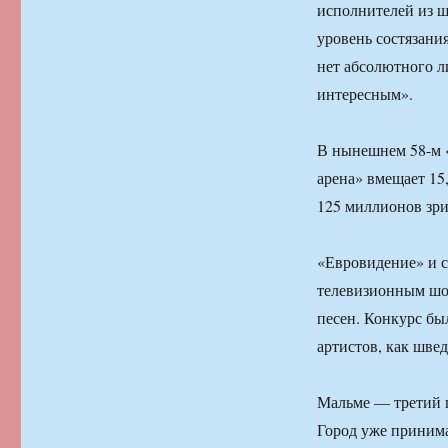
исполнителей из ше
уровень состязани
нет абсолютного ли
интересным».
В нынешнем 58-м 
арена» вмещает 15
125 миллионов зри
«Евровидение» и 
телевизионным шоу
песен. Конкурс бы
артистов, как шве
Мальме — третий п
Город уже принима