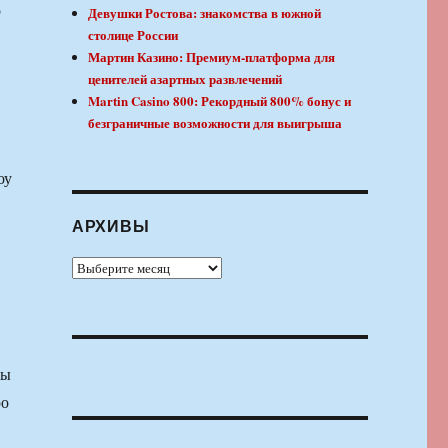
о
Девушки Ростова: знакомства в южной
столице России
Мартин Казино: Премиум-платформа для
ценителей азартных развлечений
Martin Casino 800: Рекордный 800% бонус и
безграничные возможности для выигрыша
оу
АРХИВЫ
Архивы
пы
ро