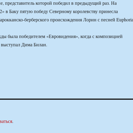
не, представитель которой победил в предыдущий раз. На
» в Баку пятую победу Северному королевству принесла
арокканско-берберского происхождения Лорин с песней Euphoria
ды была победителем «Евровидения», когда с композицией
у выступал Дима Билан.
ваться
.