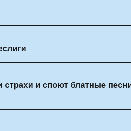
деслиги
 страхи и споют блатные песн