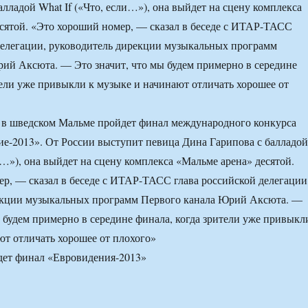
алладой What If («Что, если…»), она выйдет на сцену комплекса
сятой. «Это хороший номер, — сказал в беседе с ИТАР-ТАСС
делегации, руководитель дирекции музыкальных программ
ий Аксюта. — Это значит, что мы будем примерно в середине
тели уже привыкли к музыке и начинают отличать хорошее от
 в шведском Мальме пройдет финал международного конкурса
е-2013». От России выступит певица Дина Гарипова с балладой
и…»), она выйдет на сцену комплекса «Мальме арена» десятой.
р, — сказал в беседе с ИТАР-ТАСС глава российской делегации
екции музыкальных программ Первого канала Юрий Аксюта. —
ы будем примерно в середине финала, когда зрители уже привыкл
ют отличать хорошее от плохого»