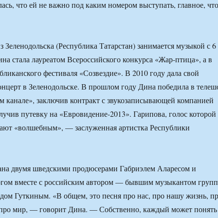
ась, что ей не важно под каким номером выступать, главное, чт
з Зеленодольска (Республика Татарстан) занимается музыкой с 6
ина стала лауреатом Всероссийского конкурса «Жар-птица», а в
бликанского фестиваля «Созвездие». В 2010 году дала свой
нцерт в Зеленодольске. В прошлом году Дина победила в телеш
м канале», заключив контракт с звукозаписывающей компанией
учив путевку на «Евровидение-2013». Гарипова, голос которой
ают «волшебным», — заслуженная артистка Республики
дана двумя шведскими продюсерами Габриэлем Аларесом и
гом вместе с российским автором — бывшим музыкантом груп
ом Гуткиным. «В общем, это песня про нас, про нашу жизнь, п
 про мир, — говорит Дина. — Собственно, каждый может понять