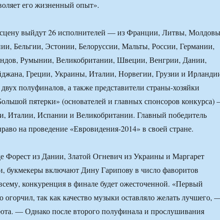
зволяет его жизненный опыт».
 сцену выйдут 26 исполнителей — из Франции, Литвы, Молдовы
и, Бельгии, Эстонии, Белоруссии, Мальты, России, Германии,
ндов, Румынии, Великобритании, Швеции, Венгрии, Дании,
джана, Греции, Украины, Италии, Норвегии, Грузии и Ирланди
двух полуфиналов, а также представители страны-хозяйки
ольшой пятерки» (основателей и главных спонсоров конкурса)
и, Италии, Испании и Великобритании. Главный победитель
право на проведение «Евровидения-2014» в своей стране.
е Форест из Дании, Златой Огневич из Украины и Маргарет
и, букмекеры включают Дину Гарипову в число фаворитов
 всему, конкуренция в финале будет ожесточенной. «Первый
 огорчил, так как качество музыки оставляло желать лучшего, 
юта. — Однако после второго полуфинала и прослушивания