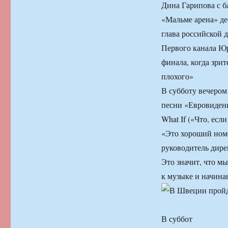
Дина Гарипова с б
«Мальме арена» де
глава российской 
Первого канала Юр
финала, когда зри
плохого»
В субботу вечером
песни «Евровидени
What If («Что, есл
«Это хороший номе
руководитель дир
Это значит, что м
к музыке и начина
В суббот