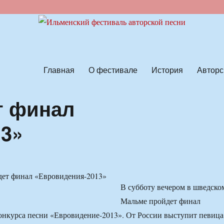
ской песни
Главная
О фестивале
История
Авторс
т финал
13»
В субботу вечером в шведско
Мальме пройдет финал
нкурса песни «Евровидение-2013». От России выступит певица