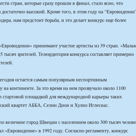
сти стран, которые сразу прошли в финал, стало ясно, что
я достаточно высокий. Кроме того, в этом году на “Евровидении
дера, нам предстоит борьба, и это делает конкурс еще более
«Евровидении» принимают участие артисты из 39 стран. «Маль
,5 тысяч зрителей. Телеаудитория конкурса составляет примерно
телей.
сегодня остается самым популярным неспортивным
 на континенте. За это время на нем прозвучало около 1100
л стартовой площадкой для международной карьеры таких
дский квартет АББА, Селин Дион и Хулио Иглесиас.
о величине город Швеции с населением около 300 тысяч челове
л «Евровидение» в 1992 году. Согласно регламенту, конкурс