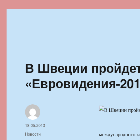
Ильменский фестиваль автор
В Швеции пройде
«Евровидения-20
Автор
Опубликовано
18.05.2013
Рубрики
Новости
международного ко