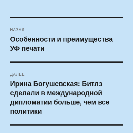
Навигация
НАЗАД
по
Особенности и преимущества
Предыдущая
УФ печати
запись:
записям
ДАЛЕЕ
Ирина Богушевская: Битлз
Следующая
сделали в международной
запись:
дипломатии больше, чем все
политики