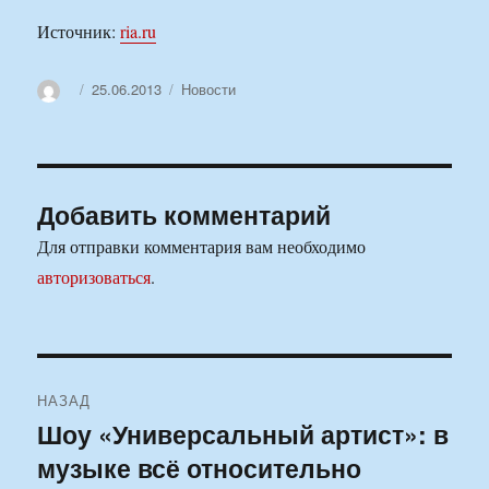
Источник:
ria.ru
Автор
Опубликовано
Рубрики
25.06.2013
Новости
Добавить комментарий
Для отправки комментария вам необходимо
авторизоваться
.
Навигация
НАЗАД
по
Шоу «Универсальный артист»: в
Предыдущая
музыке всё относительно
запись:
записям