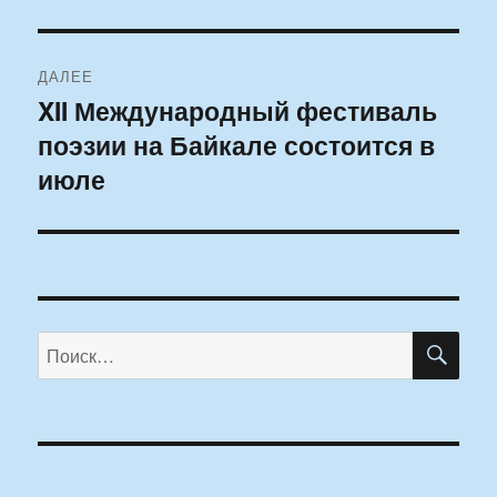
ДАЛЕЕ
XII Международный фестиваль
Следующая
поэзии на Байкале состоится в
запись:
июле
ПО
Искать: