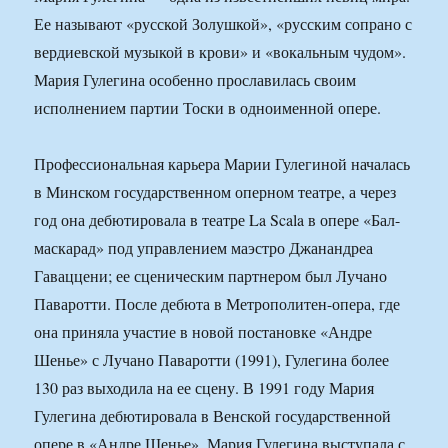
Ее называют «русской Золушкой», «русским сопрано с
вердиевской музыкой в крови» и «вокальным чудом».
Мария Гулегина особенно прославилась своим
исполнением партии Тоски в одноименной опере.
Профессиональная карьера Марии Гулегиной началась
в Минском государственном оперном театре, а через
год она дебютировала в театре La Scala в опере «Бал-
маскарад» под управлением маэстро Джанандреа
Гаваццени; ее сценическим партнером был Лучано
Паваротти. После дебюта в Метрополитен-опера, где
она приняла участие в новой постановке «Андре
Шенье» с Лучано Паваротти (1991), Гулегина более
130 раз выходила на ее сцену. В 1991 году Мария
Гулегина дебютировала в Венской государственной
опере в «Андре Шенье». Мария Гулегина выступала с