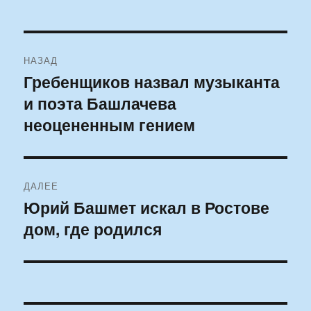
Навигация
НАЗАД
по
Гребенщиков назвал музыканта
Предыдущая
и поэта Башлачева
запись:
записям
неоцененным гением
ДАЛЕЕ
Юрий Башмет искал в Ростове
Следующая
дом, где родился
запись: