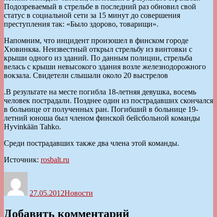
Подозреваемый в стрельбе в последний раз обновил свой
статус в социальной сети за 15 минут до совершения
преступления так: «Было здорово, товарищи».
Напомним, что инцидент произошел в финском городе
Хювинкяа. Неизвестный открыл стрельбу из винтовки с
крыши одного из зданий. По данным полиции, стрельба
велась с крыши невысокого здания возле железнодорожного
вокзала. Свидетели слышали около 20 выстрелов
.В результате на месте погибла 18-летняя девушка, восемь
человек пострадали. Позднее один из пострадавших скончался
в больнице от полученных ран. Погибший в больнице 19-
летний юноша был членом финской бейсбольной команды
Hyvinkään Tahko.
Среди пострадавших также два члена этой команды.
Источник:
rosbalt.ru
Автор
Опубликовано
Рубрики
27.05.2012
Новости
Добавить комментарий