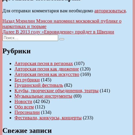
Для отправки комментария вам необходимо
авторизоваться
.
Навигация
Предыдущая
Назад
Мэрилин Мэнсон напомнил московской публике о
запись:
наркотиках и тюрьме
по
Следующая
Далее
В 2013 году «Евровидение» пройдет в Швеции
записям
Искать:
запись:
Поиск
Рубрики
Авторская песня в регионах
(107)
Авторская песня как движение
(120)
Авторская песня как искусство
(169)
Без рубрики
(145)
Грушинский фестиваль
(82)
Клубы, творческие объединения, театры
(141)
Музыкальные инструменты
(69)
Новости
(42 062)
Обо всем
(112)
Персоналии
(134)
Фестивали, конкурсы, концерты
(233)
Свежие записи