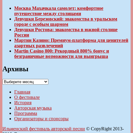
Москва Махачкала самолет: комфортное
путешествие между столицами
Девушки Березовский: знакомства в уральском
городе с особым шармом
Девушки Ростова: знакомства в южной столице
России
Мартин Казино: Премиум-платформа для ценителей
азартных развлечений
Martin Casino 800: Рекордный 800% бонус и
безграничные возможности для выигрыша
Архивы
Архивы
Главная
О фестивале
История
Авторская музыка
Программа
Организаторы и спонсоры
Ильменский фестиваль авторской песни
© CopyRight 2013-