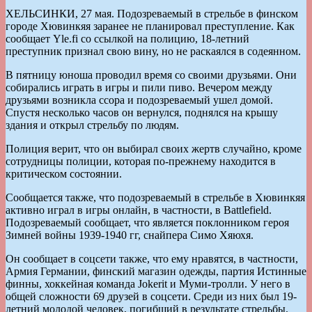
ХЕЛЬСИНКИ, 27 мая. Подозреваемый в стрельбе в финском
городе Хювинкяя заранее не планировал преступление. Как
сообщает Yle.fi со ссылкой на полицию, 18-летний
преступник признал свою вину, но не раскаялся в содеянном.
В пятницу юноша проводил время со своими друзьями. Они
собирались играть в игры и пили пиво. Вечером между
друзьями возникла ссора и подозреваемый ушел домой.
Спустя несколько часов он вернулся, поднялся на крышу
здания и открыл стрельбу по людям.
Полиция верит, что он выбирал своих жертв случайно, кроме
сотрудницы полиции, которая по-прежнему находится в
критическом состоянии.
Сообщается также, что подозреваемый в стрельбе в Хювинкяя
активно играл в игры онлайн, в частности, в Battlefield.
Подозреваемый сообщает, что является поклонником героя
Зимней войны 1939-1940 гг, снайпера Симо Хяюхя.
Он сообщает в соцсети также, что ему нравятся, в частности,
Армия Германии, финский магазин одежды, партия Истинные
финны, хоккейная команда Jokerit и Муми-тролли. У него в
общей сложности 69 друзей в соцсети. Среди из них был 19-
летний молодой человек, погибший в результате стрельбы.