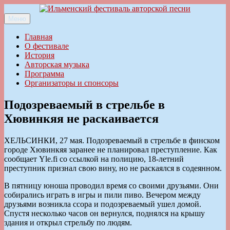
Перейти
к
Меню
Ильменский фестиваль авторской песни
содержимому
Главная
О фестивале
История
Авторская музыка
Программа
Организаторы и спонсоры
Подозреваемый в стрельбе в
Хювинкяя не раскаивается
ХЕЛЬСИНКИ, 27 мая. Подозреваемый в стрельбе в финском
городе Хювинкяя заранее не планировал преступление. Как
сообщает Yle.fi со ссылкой на полицию, 18-летний
преступник признал свою вину, но не раскаялся в содеянном.
В пятницу юноша проводил время со своими друзьями. Они
собирались играть в игры и пили пиво. Вечером между
друзьями возникла ссора и подозреваемый ушел домой.
Спустя несколько часов он вернулся, поднялся на крышу
здания и открыл стрельбу по людям.