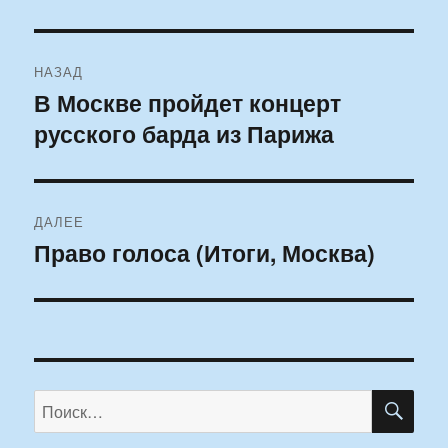
Навигация
НАЗАД
по
В Москве пройдет концерт
Предыдущая
русского барда из Парижа
запись:
записям
ДАЛЕЕ
Право голоса (Итоги, Москва)
Следующая
запись:
ПО
Искать: