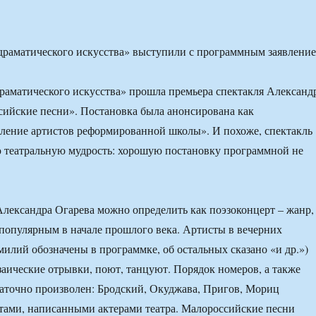
раматического искусства» выступили с программным заявлени
раматического искусства» прошла премьера спектакля Александ
ийские песни». Постановка была анонсирована как
ление артистов реформированной школы». И похоже, спектакль
 театральную мудрость: хорошую постановку программной не
лександра Огарева можно определить как поэзоконцерт – жанр,
опулярным в начале прошлого века. Артисты в вечерних
милий обозначены в программке, об остальных сказано «и др.»)
заические отрывки, поют, танцуют. Порядок номеров, а также
таточно произволен: Бродский, Окуджава, Пригов, Мориц
стами, написанными актерами театра. Малороссийские песни