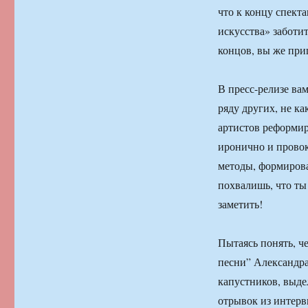
что к концу спект
искусства» заботи
концов, вы же при
В пресс-релизе вам
ряду других, не к
артистов реформир
иронично и провок
методы, формирова
похвалишь, что ты
заметить!
Пытаясь понять, ч
песни” Александра
капустников, выде
отрывок из интерв