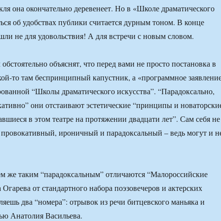
акля она окончательно деревенеет. Но в «Школе драматического
ться об удобствах публики считается дурным тоном. В конце
шли не для удовольствия! А для встречи с новым словом.
 обстоятельно объяснят, что перед вами не просто постановка в
акой-то там беспринципный капустник, а «программное заявлени
ованной “Школы драматического искусства”. “Парадоксально,
ативно” они отстаивают эстетические “принципы и новаторски
вшиеся в этом театре на протяжении двадцати лет”. Сам себя не
 провокативный, ироничный и парадоксальный – ведь могут и н
ем же таким “парадоксальным” отличаются “Малороссийские
 Огарева от стандартного набора поэзовечеров и актерских
ляешь два “номера”: отрывок из речи битцевского маньяка и
ью Анатолия Васильева.