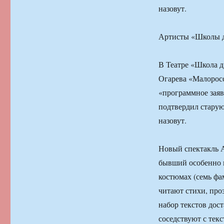
назовут.
Артисты «Школы д
В Театре «Школа д
Огарева «Малоросс
«программное заяв
подтвердил старую
назовут.
Новый спектакль А
бывший особенно п
костюмах (семь фа
читают стихи, про
набор текстов дос
соседствуют с тек