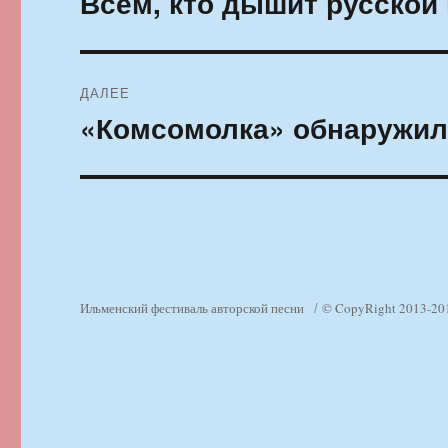
Всем, кто дышит русской
запись:
записям
ДАЛЕЕ
«Комсомолка» обнаружила
Следующая
запись:
Ильменский фестиваль авторской песни
© CopyRight 2013-20