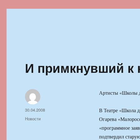
Ильменский фестиваль автор
И примкнувший к 
Артисты «Школы д
Автор
Опубликовано
30.04.2008
В Театре «Школа д
Рубрики
Новости
Огарева «Малоросс
«программное заяв
подтвердил старую