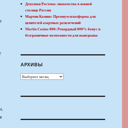
Девушки Ростова: знакомства в южной
столице России
Мартин Казино: Премиум-платформа для
т
ценителей азартных развлечений
Martin Casino 800: Рекордный 800% бонус и
безграничные возможности для выигрыша
е
АРХИВЫ
Архивы
а
и,
я