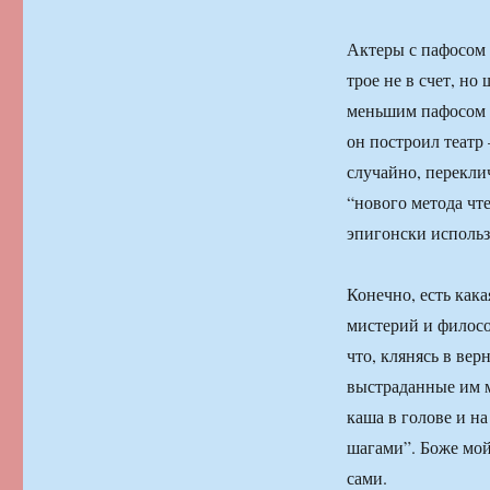
Актеры с пафосом 
трое не в счет, но
меньшим пафосом д
он построил театр 
случайно, перекли
“нового метода чт
эпигонски использ
Конечно, есть кака
мистерий и филосо
что, клянясь в ве
выстраданные им м
каша в голове и н
шагами”. Боже мой,
сами.