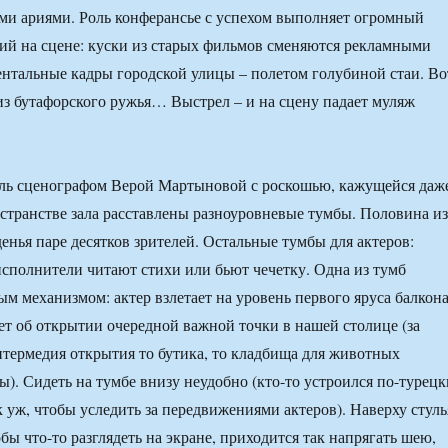
и ариями. Роль конферансье с успехом выполняет огромный
ий на сцене: куски из старых фильмов сменяются рекламными
ентальные кадры городской улицы – полетом голубиной стаи. Во
из бутафорского ружья… Выстрел – и на сцену падает муляж
ль сценографом Верой Мартыновой с роскошью, кажущейся даж
странстве зала расставлены разноуровневые тумбы. Половина из
енья паре десятков зрителей. Остальные тумбы для актеров:
 исполнители читают стихи или бьют чечетку. Одна из тумб
м механизмом: актер взлетает на уровень первого яруса балкон
ет об открытии очередной важной точки в нашей столице (за
нтермедия открытия то бутика, то кладбища для животных
ы). Сидеть на тумбе внизу неудобно (кто-то устроился по-турецк
к уж, чтобы уследить за передвижениями актеров). Наверху стуль
бы что-то разглядеть на экране, приходится так напрягать шею,