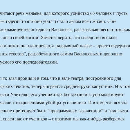
читают речь маньяка, для которого убийство 63 человек (“пусть
 шестьдесят-то я точно убил”) стало делом всей жизни. С не
екламируется интервью Васильева, рассказывающего о том, ка
– дело своей жизни. Хочется верить, что соседство выпало
чки никто не планировал, а надрывный пафос – просто издержк
ения текстов”, разработанного самим Васильевым и довольно
уемого его последователями.
я-то злая ирония и в том, что в зале театра, построенного для
фских текстов, теперь играется средней руки капустник. И в том
рности Учителю, его ученики так бестактно и глупо монтируют
ысли с откровениями убийцы-уголовника. И в том, что вся эта
а сцене претендует быть “программным заявлением” и “смелыми
 спаси нас от учеников – с врагами мы как-нибудь разберемся