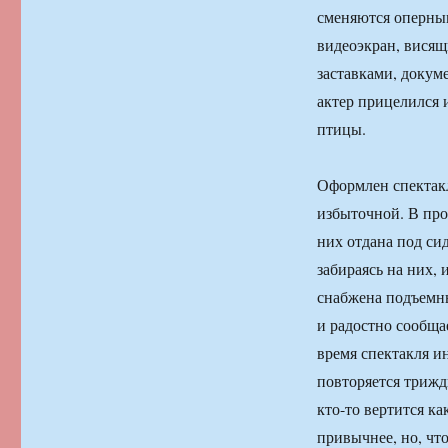
сменяются оперным
видеоэкран, висящ
заставками, докум
актер прицелился 
птицы.
Оформлен спектак
избыточной. В про
них отдана под сид
забираясь на них,
снабжена подъемны
и радостно сообща
время спектакля и
повторяется трижд
кто-то вертится ка
привычнее, но, что