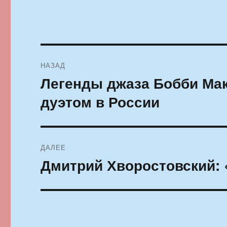
Навигация
НАЗАД
по
Легенды джаза Бобби Ма
Предыдущая
запись:
записям
дуэтом в России
ДАЛЕЕ
Дмитрий Хворостовский: 
Следующая
запись: