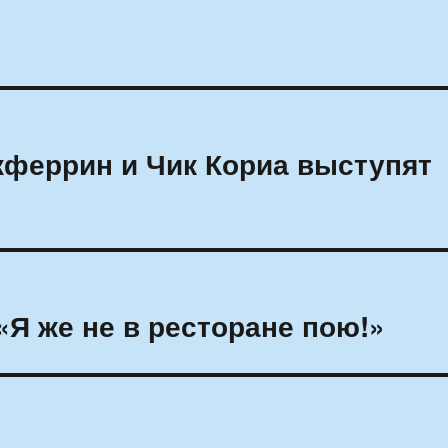
кферрин и Чик Кориа выступят
«Я же не в ресторане пою!»