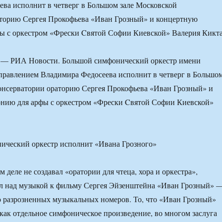
ва исполнит в четверг в Большом зале Московской
аторию Сергея Прокофьева «Иван Грозный» и концертную
ы с оркестром «Фрески Cвятой Софии Киевской» Валерия Кикт
— РИА Новости. Большой симфонический оркестр имени
правлением Владимира Федосеева исполнит в четверг в Большо
онсерватории ораторию Сергея Прокофьева «Иван Грозный» и
нию для арфы с оркестром «Фрески Cвятой Софии Киевской»
 деле не создавал «оратории для чтеца, хора и оркестра»,
ал над музыкой к фильму Сергея Эйзенштейна «Иван Грозный» 
о разрозненных музыкальных номеров. То, что «Иван Грозный»
 как отдельное симфоническое произведение, во многом заслуга