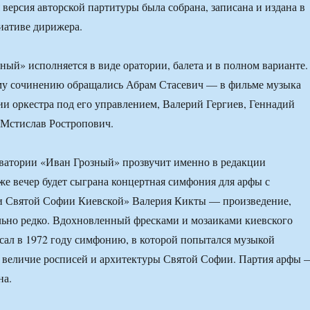
 версия авторской партитуры была собрана, записана и издана в
иативе дирижера.
ный» исполняется в виде оратории, балета и в полном варианте.
ому сочинению обращались Абрам Стасевич — в фильме музыка
ии оркестра под его управлением, Валерий Гергиев, Геннадий
 Мстислав Ростропович.
рватории «Иван Грозный» прозвучит именно в редакции
 же вечер будет сыграна концертная симфония для арфы с
и Святой Софии Киевской» Валерия Кикты — произведение,
ьно редко. Вдохновленный фресками и мозаиками киевского
сал в 1972 году симфонию, в которой попытался музыкой
и величие росписей и архитектуры Святой Софии. Партия арфы 
на.