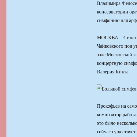
Владимира Федосее
консерватории ор
симфонию для арф
МОСКВА, 14 июн 
Чайковского под у
зале Московской к
концертную симфо
Валерия Кикта
Прокофьев на самом
композитор работ
это было нескольк
сейчас существует