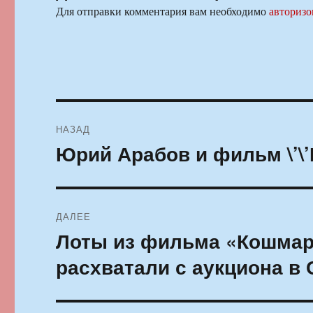
Для отправки комментария вам необходимо
авторизо
Навигация
НАЗАД
по
Юрий Арабов и фильм \’\’
Предыдущая
запись:
записям
ДАЛЕЕ
Лоты из фильма «Кошмар
Следующая
запись:
расхватали с аукциона в