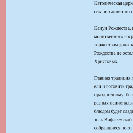
Католическая церк
сих пор живет по 
Канун Рождества, 
молитвенного соср
торжествам должна
Рождества не оста
Христовых.
Главная традиция 
ели и готовить тр
праздничному, бел
разных национальн
блюдом будет сладк
знак Вифлеемской з
собравшиеся поют 