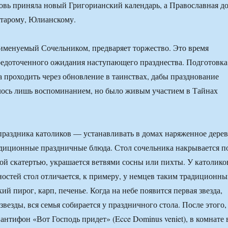
овь приняла новый Григорианский календарь, а Православная д
старому, Юлианскому.
именуемый Сочельником, предваряет торжество. Это время
едоточенного ожидания наступающего празднества. Подготовка
 проходить через обновление в таинствах, дабы празднование
лось лишь воспоминанием, но было живым участием в Тайнах
праздника католиков — устанавливать в домах наряженное дере
адиционные праздничные блюда. Стол сочельника накрывается п
ой скатертью, украшается ветвями сосны или пихты. У католико
остей стол отличается, к примеру, у немцев таким традиционн
ий пирог, карп, печенье. Когда на небе появится первая звезда,
везды, вся семья собирается у праздничного стола. После этого,
антифон «Вот Господь придет» (Ecce Dominus veniet), в комнате 