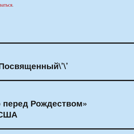
ваться
.
Посвященный\’\’
 перед Рождеством»
 США