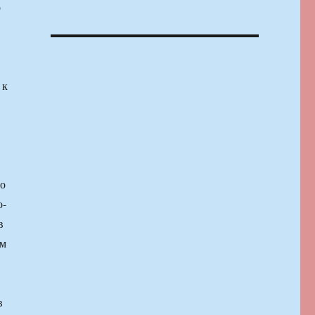
о
 к
во
о-
в
ым
в