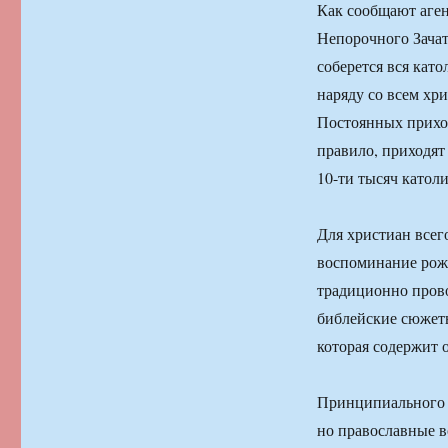
Как сообщают аген
Непорочного Зача
соберется вся кат
наряду со всем хр
Постоянных прихож
правило, приходят
10-ти тысяч католи
Для христиан всег
воспоминание рожд
традиционно прово
библейские сюжеты
которая содержит
Принципиального 
но православные вс