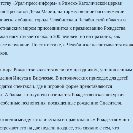
тству «Урал-пресс-информ» в Римско-Католической церкви
тия Пресвятой Девы Марии, на торжественное богослужение
олическая община города Челябинска и Челябинской области и
истианским миром присоединится к празднованию Рождества.
ан насчитывается около 200 человек, но на праздник, как
 все верующие. По статистике, в Челябинске насчитывается окол
ков.
о мира Рождество является великим праздником, установленным
ения Иисуса в Вифлееме. В католических приходах для детей
дятся спектакли, где в игровой форме представляются
. А ближе к полуночи начинается Рождественская литургия,
 особенные песнопения, посвященные рождению Спасителя.
отличия между католическим и православным Рождеством нет,
тречают его на две недели позднее, это связано с тем, что