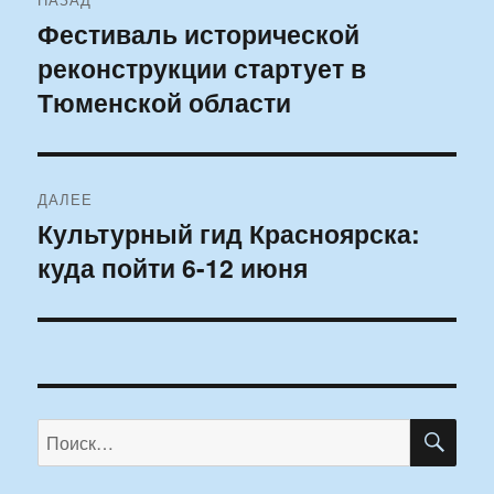
по
Фестиваль исторической
Предыдущая
реконструкции стартует в
запись:
записям
Тюменской области
ДАЛЕЕ
Культурный гид Красноярска:
Следующая
куда пойти 6-12 июня
запись:
ПО
Искать: