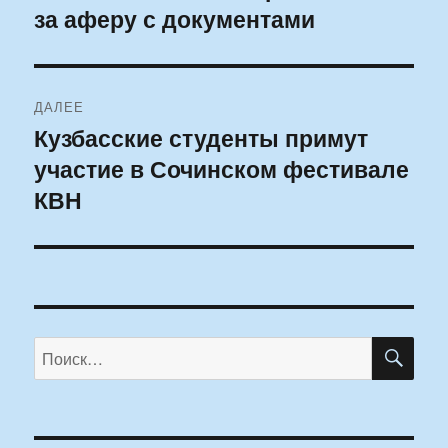
за аферу с документами
запись:
записям
ДАЛЕЕ
Кузбасские студенты примут
Следующая
участие в Сочинском фестивале
запись:
КВН
ПО
Искать: