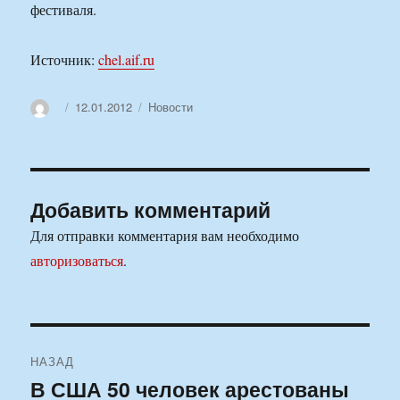
фестиваля.
Источник:
chel.aif.ru
Автор
Опубликовано
Рубрики
12.01.2012
Новости
Добавить комментарий
Для отправки комментария вам необходимо
авторизоваться
.
Навигация
НАЗАД
по
В США 50 человек арестованы
Предыдущая