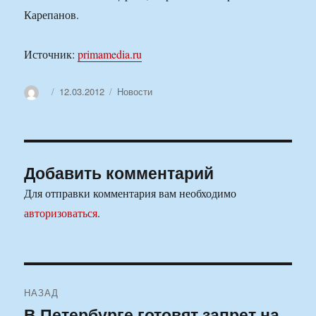
Карепанов.
Источник:
primamedia.ru
Автор
Опубликовано
Рубрики
12.03.2012
Новости
Добавить комментарий
Для отправки комментария вам необходимо
авторизоваться
.
Навигация
НАЗАД
по
В Петербурге готовят запрет на
Предыдущая