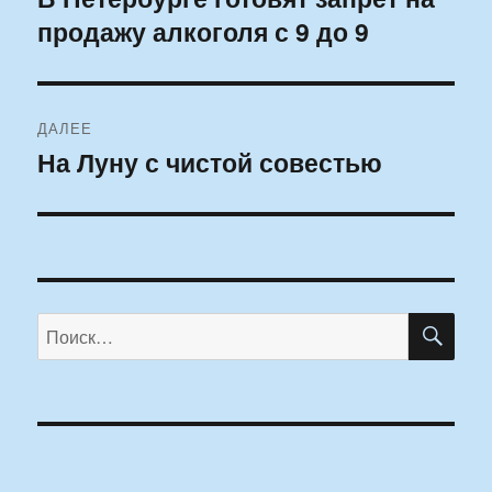
продажу алкоголя с 9 до 9
запись:
записям
ДАЛЕЕ
На Луну с чистой совестью
Следующая
запись:
ПО
Искать: