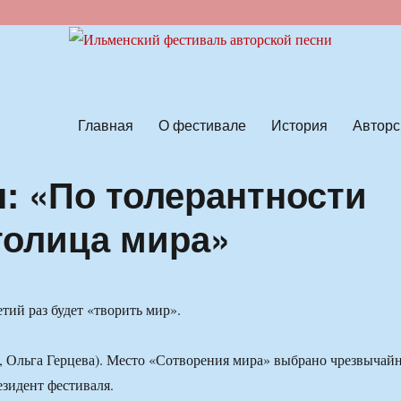
ской песни
Главная
О фестивале
История
Авторс
: «По толерантности
толица мира»
етий раз будет «творить мир».
 Ольга Герцева). Место «Сотворения мира» выбрано чрезвычай
езидент фестиваля.