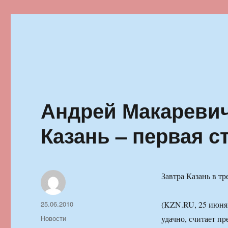
Ильменский фестиваль автор
Андрей Макаревич
Казань – первая с
Завтра Казань в тр
Автор
Опубликовано
25.06.2010
(KZN.RU, 25 июня,
Рубрики
Новости
удачно, считает пр