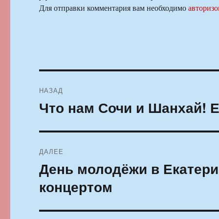
Для отправки комментария вам необходимо
авторизо
Навигация
НАЗАД
по
Что нам Сочи и Шанхай! 
Предыдущая
запись:
записям
ДАЛЕЕ
День молодёжи в Екатери
Следующая
запись:
концертом