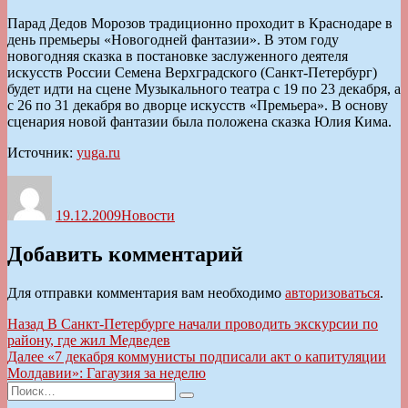
Парад Дедов Морозов традиционно проходит в Краснодаре в
день премьеры «Новогодней фантазии». В этом году
новогодняя сказка в постановке заслуженного деятеля
искусств России Семена Верхградского (Санкт-Петербург)
будет идти на сцене Музыкального театра с 19 по 23 декабря, а
с 26 по 31 декабря во дворце искусств «Премьера». В основу
сценария новой фантазии была положена сказка Юлия Кима.
Источник:
yuga.ru
Автор
Опубликовано
Рубрики
19.12.2009
Новости
Добавить комментарий
Для отправки комментария вам необходимо
авторизоваться
.
Навигация
Предыдущая
Назад
В Санкт-Петербурге начали проводить экскурсии по
запись:
району, где жил Медведев
по
Следующая
Далее
«7 декабря коммунисты подписали акт о капитуляции
записям
запись:
Молдавии»: Гагаузия за неделю
Искать:
Поиск