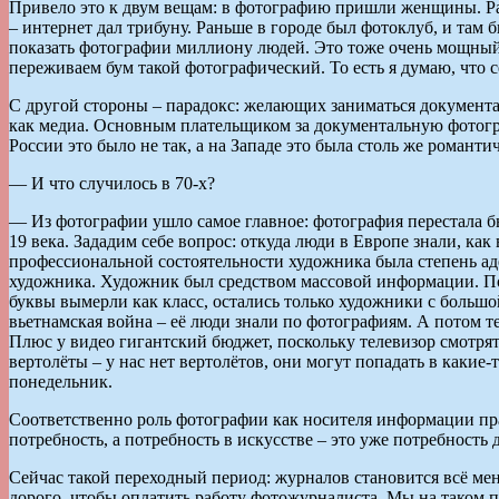
Привело это к двум вещам: в фотографию пришли женщины. Ра
– интернет дал трибуну. Раньше в городе был фотоклуб, и там
показать фотографии миллиону людей. Это тоже очень мощный ст
переживаем бум такой фотографический. То есть я думаю, что с
С другой стороны – парадокс: желающих заниматься документ
как медиа. Основным плательщиком за документальную фотограф
России это было не так, а на Западе это была столь же романти
— И что случилось в 70-х?
— Из фотографии ушло самое главное: фотография перестала бы
19 века. Зададим себе вопрос: откуда люди в Европе знали, ка
профессиональной состоятельности художника была степень ад
художника. Художник был средством массовой информации. По
буквы вымерли как класс, остались только художники с большо
вьетнамская война – её люди знали по фотографиям. А потом т
Плюс у видео гигантский бюджет, поскольку телевизор смотрят 
вертолёты – у нас нет вертолётов, они могут попадать в какие
понедельник.
Соответственно роль фотографии как носителя информации прак
потребность, а потребность в искусстве – это уже потребность д
Сейчас такой переходный период: журналов становится всё мень
дорого, чтобы оплатить работу фотожурналиста. Мы на таком п