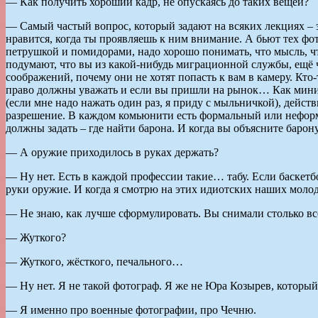
— Как получить хороший кадр, не опускаясь до таких вещей?
— Самый частый вопрос, который задают на всяких лекциях – э
нравится, когда ты проявляешь к ним внимание. А бьют тех фот
петрушкой и помидорами, надо хорошо понимать, что мысль, чт
подумают, что вы из какой-нибудь миграционной службы, ещё ч
соображений, почему они не хотят попасть к вам в камеру. Кто-
право должны уважать и если вы пришли на рынок… Как минимум
(если мне надо нажать один раз, я приду с мыльничкой), действ
разрешение. В каждом комьюнити есть формальный или неформа
должны задать – где найти барона. И когда вы объясните барону
— А оружие приходилось в руках держать?
— Ну нет. Есть в каждой профессии такие… табу. Если баскетбо
руки оружие. И когда я смотрю на этих идиотских наших моло
— Не знаю, как лучше сформулировать. Вы снимали столько в
— Жуткого?
— Жуткого, жёсткого, печального…
— Ну нет. Я не такой фотограф. Я же не Юра Козырев, который
— Я именно про военные фотографии, про Чечню.