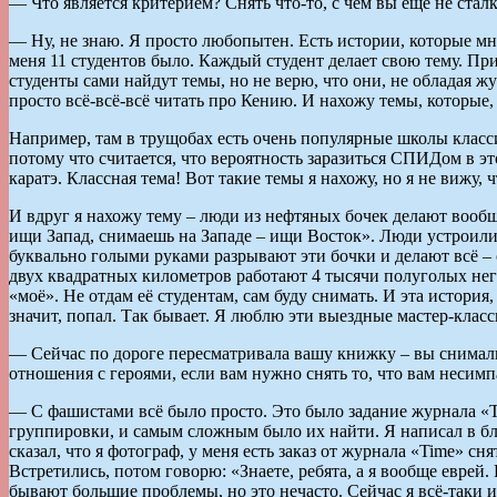
— Что является критерием? Снять что-то, с чем вы ещё не стал
— Ну, не знаю. Я просто любопытен. Есть истории, которые мне
меня 11 студентов было. Каждый студент делает свою тему. При
студенты сами найдут темы, но не верю, что они, не обладая ж
просто всё-всё-всё читать про Кению. И нахожу темы, которые,
Например, там в трущобах есть очень популярные школы класс
потому что считается, что вероятность заразиться СПИДом в
каратэ. Классная тема! Вот такие темы я нахожу, но я не вижу, 
И вдруг я нахожу тему – люди из нефтяных бочек делают вооб
ищи Запад, снимаешь на Западе – ищи Восток». Люди устроили
буквально голыми руками разрывают эти бочки и делают всё – о
двух квадратных километров работают 4 тысячи полуголых негро
«моё». Не отдам её студентам, сам буду снимать. И эта история
значит, попал. Так бывает. Я люблю эти выездные мастер-класс
— Сейчас по дороге пересматривала вашу книжку – вы снимали 
отношения с героями, если вам нужно снять то, что вам несим
— С фашистами всё было просто. Это было задание журнала «T
группировки, и самым сложным было их найти. Я написал в блог
сказал, что я фотограф, у меня есть заказ от журнала «Time» с
Встретились, потом говорю: «Знаете, ребята, а я вообще еврей
бывают большие проблемы, но это нечасто. Сейчас я всё-таки 