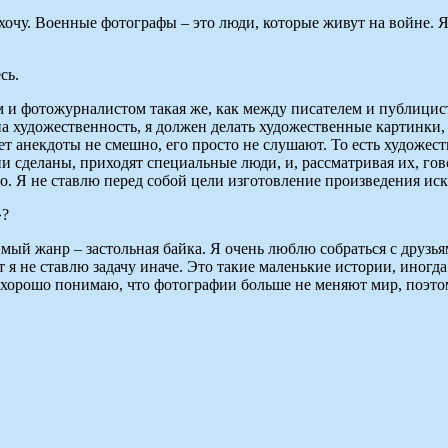
хочу. Военные фотографы – это люди, которые живут на войне. Я
сь.
и фотожурналистом такая же, как между писателем и публицисто
на художественность, я должен делать художественные картинки,
ет анекдоты не смешно, его просто не слушают. То есть художе
и сделаны, приходят специальные люди, и, рассматривая их, гово
о. Я не ставлю перед собой цели изготовление произведения иск
»?
мый жанр – застольная байка. Я очень люблю собраться с друзья
 я не ставлю задачу иначе. Это такие маленькие истории, иногда
Я хорошо понимаю, что фотографии больше не меняют мир, поэтом