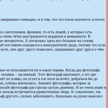
овершенно очевидно, и в том, что это плохо кончится, я почти
х сантехников, физиков, то есть людей, у которых есть
 и очень чётко выстраивается иерархия в комьюнити. В
е авторитеты. А поскольку здесь все больные на голову,
ый постоянно находится в конкурентной среде, потому что если
в куче, они друг другу помогают, спрашивают друг друга о чём-
рые не вписываются ни в какие нормы. Когда два фотографа
человек – засланный. Этот фотограф проезжает, а тот две
т по пляжу, он устал и еле ноги волочет, добраться бы до
ини, плёнка кончилась». Бывают фотографы, которые за
росьбе фотографа расстрелял целую деревню. Я не очень верю в
а и иногда встречаются удивительные люди. К сожалению, так
раф другого, сильно заболевшего, буквально на руках вывозил