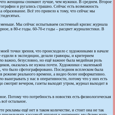
 что женщины снимают лучше, чем мужики. В среднем. Второе
отографии и ругались страшно. Сейчас есть возможность
 образование. Всё это привело к тому, что сейчас мы
стидесятых.
 и меньше. Мы сейчас испытываем системный кризис журнала
ое, в 80-е годы. 60-70-е годы – расцвет журналистики. В
моей точки зрения, что происходило с художниками в начале
е ездили в экспедиции, делали гравюры, и критерием
о важно, безусловно, но ещё важнее была медийная роль
иков, оказалась не нужна почти. Художники с маленькой
о, что было сфотографировано. Последним всплеском была
 в режиме реального времени, а видео более информативно.
ло выигрывать у нас в оперативности, потому что у них есть
ди смотрят вечером, газеты выходят утром, журнал выходит в
ное. Потому что потребность в новостях есть физиологическая
 всё остальное.
те рекламы ещё нет в таком количестве, и стоит она не так
и приделывать кассовый аппарат к интернету, мы будем жить.