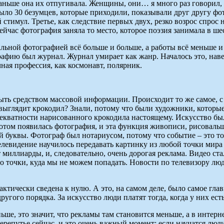
ньше она их отпугивала. Женщины, они… я много раз говорил,
 было 30 безумцев, которые приходили, показывали друг другу ф
имул. Третье, как следствие первых двух, резко возрос спрос на
ейчас фотография заняла то место, которое поэзия занимала в ше
альной фотографией всё больше и больше, а работы всё меньше
ию был журнал. Журнал умирает как жанр. Началось это, наверн
чная профессия, как космонавт, полярник.
ть средством массовой информации. Происходит то же самое, с 
к выглядит крокодил? Знали, потому что были художники, которы
екватности нарисованного крокодила настоящему. Искусство был
том появилась фотография, и эта функция живописи, рисовальщ
й буквы. Фотограф был нотариусом, потому что событие – это т
елевидение научилось передавать картинку из любой точки мира
миллиарды, и, следовательно, очень дорогая реклама. Видео ста
-то точки, куда мы не можем попадать. Новости по телевизору лю
тически сведена к нулю. А это, на самом деле, было самое глав
ругого порядка. За искусство люди платят тогда, когда у них есть
ше, это значит, что рекламы там становится меньше, а в интерне
ерепутье сейчас, и это очень важный момент: если научатся люд