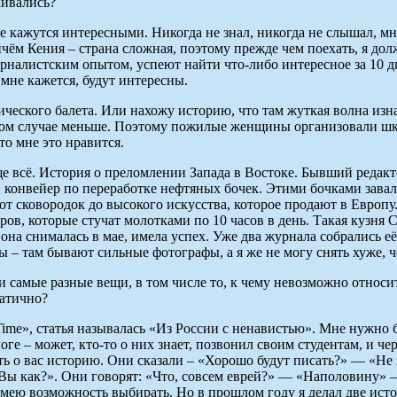
кивались?
 кажутся интересными. Никогда не знал, никогда не слышал, мне
чём Кения – страна сложная, поэтому прежде чем поехать, я дол
урналистским опытом, успеют найти что-либо интересное за 10 д
 мне кажется, будут интересны.
ического балета. Или нахожу историю, что там жуткая волна и
 этом случае меньше. Поэтому пожилые женщины организовали ш
что мне это нравится.
ще всё. История о преломлении Запада в Востоке. Бывший редак
 конвейер по переработке нефтяных бочек. Этими бочками завал
т сковородок до высокого искусства, которое продают в Европу.
в, которые стучат молотками по 10 часов в день. Такая кузня С
, она снималась в мае, имела успех. Уже два журнала собрались е
ы – там бывают сильные фотографы, а я же не могу снять хуже, 
самые разные вещи, в том числе то, к чему невозможно относит
патично?
ime», статья называлась «Из России с ненавистью». Мне нужно 
е – может, кто-то о них знает, позвонил своим студентам, и че
нять о вас историю. Они сказали – «Хорошо будут писать?» — «Не
. Вы как?». Они говорят: «Что, совсем еврей?» — «Наполовину» 
имею возможность выбирать. Но в прошлом году я делал две исто