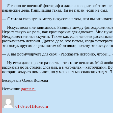
— Я точно не военный фотограф и даже и говорить об этом не 
пацанские дела. Инициация такая. Ты не пацан, если не был.
— Я хотела свернуть к месту искусства в том, чем вы занимаете
— Искусством я не занимаюсь. Разница между фотохудожником 
Играет такую же роль, как красноречие для адвоката. Мне нуж
Нехудожественные скучны. Также как если человек рассказыва
рассказывать истории. Другое дело, что потом, когда фотографи
эти люди, другим людям потом объясняют, почему это искусств
— А вы формулируете для себя: «Рассказать историю, чтобы…
— Ну если даже просто развлечь – это тоже неплохо. Мой люби
рассказываю за столом словами, а в журналах – карточками. Вот
истории кому-то помогают, но у меня нет мессианских задач. 
Беседовала Олеся Волкова
Источник:
gazeta.ru
Автор
Опубликовано
Рубрики
01.09.2011
Новости