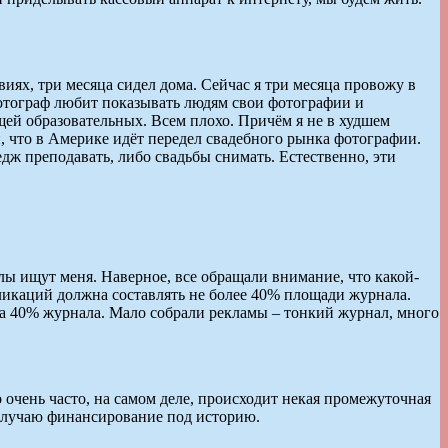
виях, три месяца сидел дома. Сейчас я три месяца провожу в
фотограф любит показывать людям свои фотографии и
ещей образовательных. Всем плохо. Причём я не в худшем
и, что в Америке идёт передел свадебного рынка фотографии.
дж преподавать, либо свадьбы снимать. Естественно, эти
лы ищут меня. Наверное, все обращали внимание, что какой-
бликаций должна составлять не более 40% площади журнала.
ляла 40% журнала. Мало собрали рекламы – тонкий журнал, много
о очень часто, на самом деле, происходит некая промежуточная
получаю финансирование под историю.