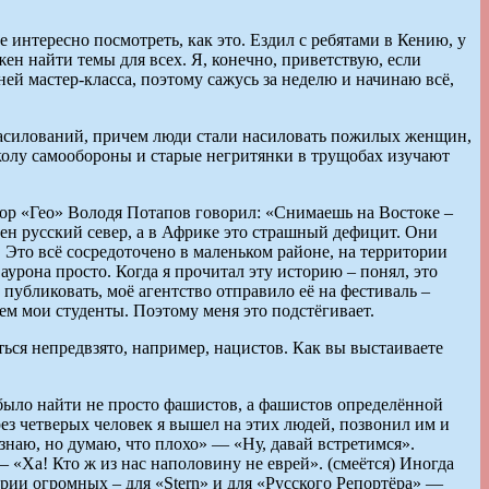
 интересно посмотреть, как это. Ездил с ребятами в Кению, у
жен найти темы для всех. Я, конечно, приветствую, если
ней мастер-класса, поэтому сажусь за неделю и начинаю всё,
знасилований, причем люди стали насиловать пожилых женщин,
колу самообороны и старые негритянки в трущобах изучают
тор «Гео» Володя Потапов говорил: «Снимаешь на Востоке –
ен русский север, а в Африке это страшный дефицит. Они
 Это всё сосредоточено в маленьком районе, на территории
аурона просто. Когда я прочитал эту историю – понял, это
ё публиковать, моё агентство отправило её на фестиваль –
чем мои студенты. Поэтому меня это подстёгивает.
ься непредвзято, например, нацистов. Как вы выстаиваете
было найти не просто фашистов, а фашистов определённой
рез четверых человек я вышел на этих людей, позвонил им и
 знаю, но думаю, что плохо» — «Ну, давай встретимся».
— «Ха! Кто ж из нас наполовину не еврей». (смеётся) Иногда
рии огромных – для «Stern» и для «Русского Репортёра» —