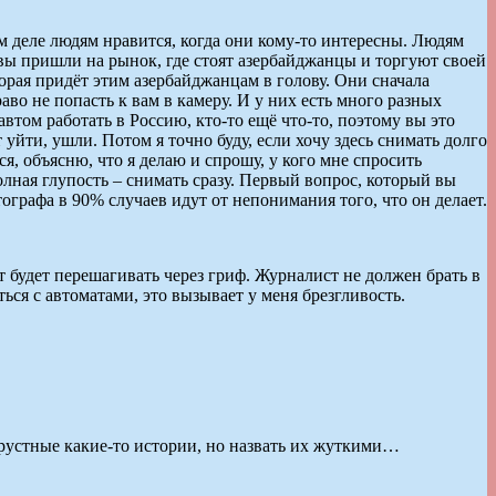
м деле людям нравится, когда они кому-то интересны. Людям
и вы пришли на рынок, где стоят азербайджанцы и торгуют своей
орая придёт этим азербайджанцам в голову. Они сначала
во не попасть к вам в камеру. И у них есть много разных
автом работать в Россию, кто-то ещё что-то, поэтому вы это
йти, ушли. Потом я точно буду, если хочу здесь снимать долго
ся, объясню, что я делаю и спрошу, у кого мне спросить
ная глупость – снимать сразу. Первый вопрос, который вы
тографа в 90% случаев идут от непонимания того, что он делает.
т будет перешагивать через гриф. Журналист не должен брать в
ся с автоматами, это вызывает у меня брезгливость.
грустные какие-то истории, но назвать их жуткими…