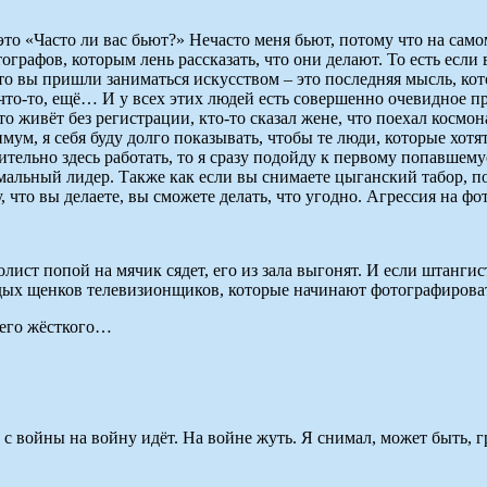
то «Часто ли вас бьют?» Нечасто меня бьют, потому что на само
ографов, которым лень рассказать, что они делают. То есть есл
о вы пришли заниматься искусством – это последняя мысль, кот
то-то, ещё… И у всех этих людей есть совершенно очевидное пра
то живёт без регистрации, кто-то сказал жене, что поехал космон
, я себя буду долго показывать, чтобы те люди, которые хотят у
ительно здесь работать, то я сразу подойду к первому попавшему
льный лидер. Также как если вы снимаете цыганский табор, пол
, что вы делаете, вы сможете делать, что угодно. Агрессия на фо
лист попой на мячик сядет, его из зала выгонят. И если штангис
дых щенков телевизионщиков, которые начинают фотографировать
сего жёсткого…
 с войны на войну идёт. На войне жуть. Я снимал, может быть, 