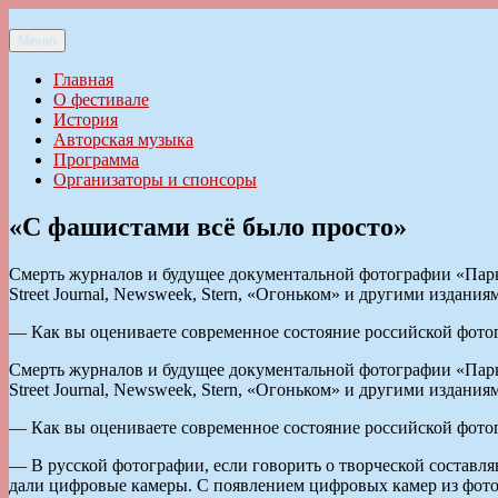
Перейти
к
Меню
Ильменский фестиваль авторской песни
содержимому
Главная
О фестивале
История
Авторская музыка
Программа
Организаторы и спонсоры
«С фашистами всё было просто»
Смерть журналов и будущее документальной фотографии «Парк
Street Journal, Newsweek, Stern, «Огоньком» и другими издания
— Как вы оцениваете современное состояние российской фото
Смерть журналов и будущее документальной фотографии «Парк
Street Journal, Newsweek, Stern, «Огоньком» и другими издания
— Как вы оцениваете современное состояние российской фото
— В русской фотографии, если говорить о творческой составл
дали цифровые камеры. С появлением цифровых камер из фотог