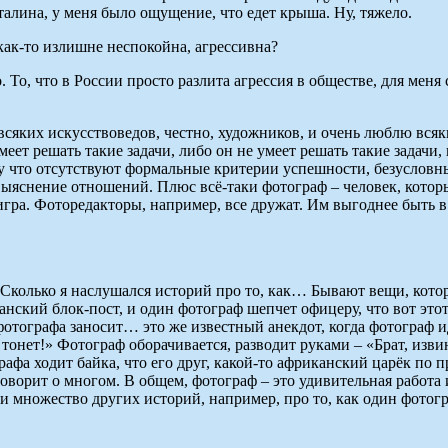
талина, у меня было ощущение, что едет крыша. Ну, тяжело.
как-то излишне неспокойна, агрессивна?
о, что в России просто разлита агрессия в обществе, для меня с
всяких искусствоведов, честно, художников, и очень люблю всяки
ет решать такие задачи, либо он не умеет решать такие задачи,
му что отсутствуют формальные критерии успешности, безусловны
 выяснение отношений. Плюс всё-таки фотограф – человек, котор
я игра. Фоторедакторы, например, все дружат. Им выгоднее быть 
 Сколько я наслушался историй про то, как… Бывают вещи, кото
ский блок-пост, и один фотограф шепчет офицеру, что вот этот 
фотографа заносит… это же известный анекдот, когда фотограф идё
 тонет!» Фотограф оборачивается, разводит руками – «Брат, изв
афа ходит байка, что его друг, какой-то африканский царёк по п
 говорит о многом. В общем, фотограф – это удивительная работ
 и множество других историй, например, про то, как один фотог