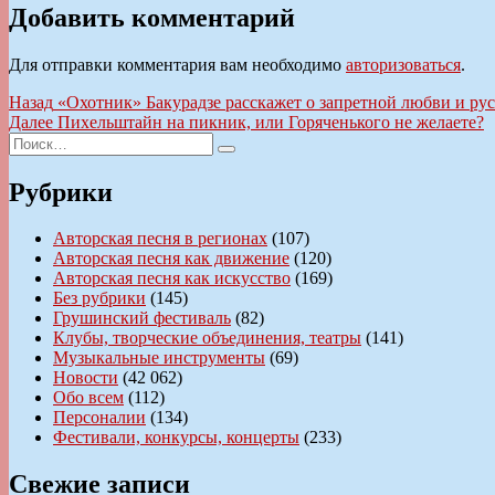
Добавить комментарий
Для отправки комментария вам необходимо
авторизоваться
.
Навигация
Предыдущая
Назад
«Охотник» Бакурадзе расскажет о запретной любви и ру
запись:
Следующая
Далее
Пихельштайн на пикник, или Горяченького не желаете?
по
Искать:
запись:
Поиск
записям
Рубрики
Авторская песня в регионах
(107)
Авторская песня как движение
(120)
Авторская песня как искусство
(169)
Без рубрики
(145)
Грушинский фестиваль
(82)
Клубы, творческие объединения, театры
(141)
Музыкальные инструменты
(69)
Новости
(42 062)
Обо всем
(112)
Персоналии
(134)
Фестивали, конкурсы, концерты
(233)
Свежие записи