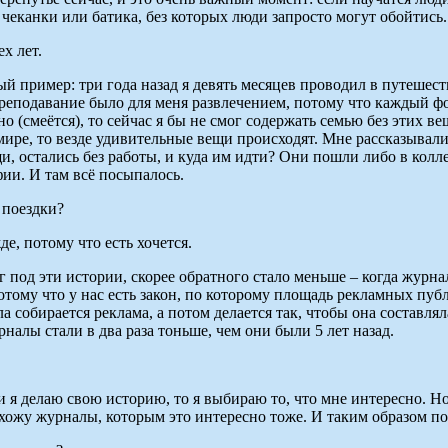
 чеканки или батика, без которых люди запросто могут обойтись.
х лет.
й пример: три года назад я девять месяцев проводил в путешест
 преподавание было для меня развлечением, потому что каждый 
о (смеётся), то сейчас я бы не смог содержать семью без этих в
 мире, то везде удивительные вещи происходят. Мне рассказывал
и, остались без работы, и куда им идти? Они пошли либо в колле
ии. И там всё посыпалось.
 поездки?
е, потому что есть хочется.
 под эти истории, скорее обратного стало меньше – когда журна
отому что у нас есть закон, по которому площадь рекламных пу
ла собирается реклама, а потом делается так, чтобы она состав
налы стали в два раза тоньше, чем они были 5 лет назад.
ли я делаю свою историю, то я выбираю то, что мне интересно. Н
нахожу журналы, которым это интересно тоже. И таким образом 