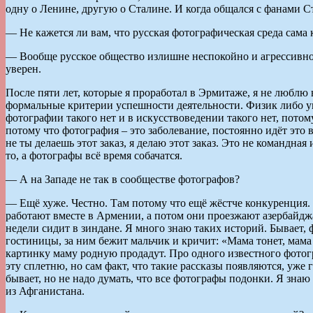
одну о Ленине, другую о Сталине. И когда общался с фанами С
— Не кажется ли вам, что русская фотографическая среда сама 
— Вообще русское общество излишне неспокойно и агрессивно. Т
уверен.
После пяти лет, которые я проработал в Эрмитаже, я не люблю 
формальные критерии успешности деятельности. Физик либо уме
фотографии такого нет и в искусствоведении такого нет, пото
потому что фотография – это заболевание, постоянно идёт это
не ты делаешь этот заказ, я делаю этот заказ. Это не командна
то, а фотографы всё время собачатся.
— А на Западе не так в сообществе фотографов?
— Ещё хуже. Честно. Там потому что ещё жёстче конкуренция.
работают вместе в Армении, а потом они проезжают азербайджан
недели сидит в зиндане. Я много знаю таких историй. Бывает, 
гостиницы, за ним бежит мальчик и кричит: «Мама тонет, мама
картинку маму родную продадут. Про одного известного фотогр
эту сплетню, но сам факт, что такие рассказы появляются, уже
бывает, но не надо думать, что все фотографы подонки. Я знаю
из Афганистана.