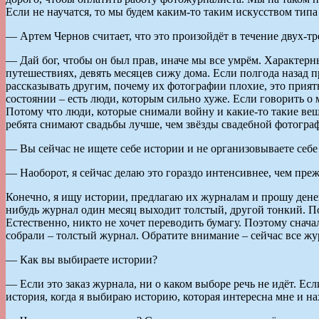
Если не научатся, то мы будем каким-то таким искусством типа
— Артем Чернов считает, что это произойдёт в течение двух-тре
— Дай бог, чтобы он был прав, иначе мы все умрём. Характерны
путешествиях, девять месяцев сижу дома. Если полгода назад
рассказывать другим, почему их фотографии плохие, это приятн
состоянии – есть люди, которым сильно хуже. Если говорить о
Потому что люди, которые снимали войну и какие-то такие вещ
ребята снимают свадьбы лучше, чем звёзды свадебной фотограф
— Вы сейчас не ищете себе истории и не организовываете себе
— Наоборот, я сейчас делаю это гораздо интенсивнее, чем прежд
Конечно, я ищу истории, предлагаю их журналам и прошу денег
нибудь журнал один месяц выходит толстый, другой тонкий. П
Естественно, никто не хочет переводить бумагу. Поэтому снача
собрали – толстый журнал. Обратите внимание – сейчас все жур
— Как вы выбираете истории?
— Если это заказ журнала, ни о каком выборе речь не идёт. Ес
история, когда я выбираю историю, которая интересна мне и 