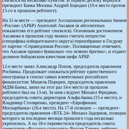
снизился на несколько пунктов. В первую десятку вернулся
президент Банка Москвы Андрей Бородин (10-е место против
15-го в прошлом рейтинге).
На 11-м месте — президент Ассоциации региональных банков
«Россия» (АРБР) Анатолий Аксаков (в абсолютных
показателях его рейтинг снизился). Основным достижением
Аксакова в прошлом году можно считать непростое
(специфика избирательного округа) переизбрание в Госдуму
от партии «Справедливая Россия». Посвященные отмечают,
что Аксаков прошел буквально «по лезвию бритвы», и отдают
должное бойцовским качествам шефа АРБР.
12-е место занял Александр Попов, председатель правления
Росбанка. Продолжает снижаться рейтинг единственного
иностранца в списке самых влиятельных российских
финансистов: Мишель Перирен, председатель правления
МДМ-Банка, занял на этот раз 14-е место (в прошлом
рейтинге был на 13-м). За ним следуют Михаил Фридман,
председатель совета директоров Альфа-банка (15-е место), и
Владимир Столяренко, президент «Еврофинанс
Моснарбанка» (16-е место). На 17-й позиции — президент-
председатель правления «ВТБ 24» Михаил Задорнов, позиции
которого за последние месяцы прошлого года несколько
укрепились. А на 18-е переместился председатель совета
директоров «Русского стандарта» Рустам Тарико, рейтинг