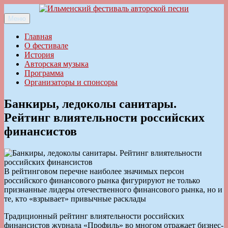
Перейти
к
Меню
Ильменский фестиваль авторской песни
содержимому
Главная
О фестивале
История
Авторская музыка
Программа
Организаторы и спонсоры
Банкиры, ледоколы санитары.
Рейтинг влиятельности российских
финансистов
В рейтинговом перечне наиболее значимых персон
российского финансового рынка фигурируют не только
признанные лидеры отечественного финансового рынка, но и
те, кто «взрывает» привычные расклады
Традиционный рейтинг влиятельности российских
финансистов журнала «Профиль» во многом отражает бизнес-