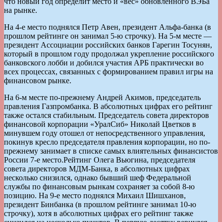
что новый год определит место и «вес» обновленного ВЭБа
на рынке.
На 4-е место поднялся Петр Авен, президент Альфа-банка (в
прошлом рейтинге он занимал 5-ю строчку). На 5-м месте —
президент Ассоциации российских банков Гарегин Тосунян,
который в прошлом году продолжал укрепление российского
банковского лобби и добился участия АРБ практически во
всех процессах, связанных с формированием правил игры на
финансовом рынке.
На 6-м месте по-прежнему Андрей Акимов, председатель
правления Газпромбанка. В абсолютных цифрах его рейтинг
также остался стабильным. Председатель совета директоров
финансовой корпорации «УралСиб» Николай Цветков в
минувшем году отошел от непосредственного управления,
покинув кресло председателя правления корпорации, но по-
прежнему занимает в списке самых влиятельных финансистов
России 7-е место.Рейтинг Олега Вьюгина, председателя
совета директоров МДМ-Банка, в абсолютных цифрах
несколько снизился, однако бывший шеф Федеральной
службы по финансовым рынкам сохраняет за собой 8-ю
позицию. На 9-е место поднялся Михаил Шишханов,
президент Бинбанка (в прошлом рейтинге занимал 10-ю
строчку), хотя в абсолютных цифрах его рейтинг также