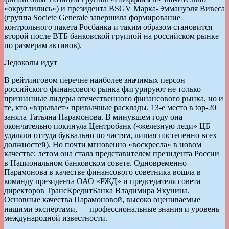
«округлились») и президента BSGV Марка-Эммануэля Вивеса
(группа Societe Generale завершила формирование
контрольного пакета Росбанка и таким образом становится
второй после ВТБ банковской группой на российском рынке
по размерам активов).
Ледоколы идут
В рейтинговом перечне наиболее значимых персон
российского финансового рынка фигурируют не только
признанные лидеры отечественного финансового рынка, но и
те, кто «взрывает» привычные расклады. 13-е место в top-20
заняла Татьяна Парамонова. В минувшем году она
окончательно покинула Центробанк («железную леди» ЦБ
удаляли оттуда буквально по частям, лишая постепенно всех
должностей). Но почти мгновенно «воскресла» в новом
качестве: летом она стала представителем президента России
в Национальном банковском совете. Одновременно
Парамонова в качестве финансового советника вошла в
команду президента ОАО «РЖД» и председателя совета
директоров ТрансКредитБанка Владимира Якунина.
Основные качества Парамоновой, высоко оцениваемые
нашими экспертами, — профессиональные знания и уровень
международной известности.