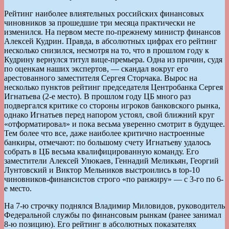
Рейтинг наиболее влиятельных российских финансовых
чиновников за прошедшие три месяца практически не
изменился. На первом месте по-прежнему министр финансов
Алексей Кудрин. Правда, в абсолютных цифрах его рейтинг
несколько снизился, несмотря на то, что в прошлом году к
Кудрину вернулся титул вице-премьера. Одна из причин, судя
по оценкам наших экспертов, — скандал вокруг его
арестованного заместителя Сергея Сторчака. Вырос на
несколько пунктов рейтинг председателя Центробанка Сергея
Игнатьева (2-е место). В прошлом году ЦБ много раз
подвергался критике со стороны игроков банковского рынка,
однако Игнатьев перед напором устоял, свой ближний круг
«отформатировал» и пока весьма уверенно смотрит в будущее.
Тем более что все, даже наиболее критично настроенные
банкиры, отмечают: по большому счету Игнатьеву удалось
собрать в ЦБ весьма квалифицированную команду. Его
заместители Алексей Улюкаев, Геннадий Меликьян, Георгий
Лунтовский и Виктор Мельников выстроились в top-10
чиновников-финансистов строго «по ранжиру» — с 3-го по 6-
е место.
На 7-ю строчку поднялся Владимир Миловидов, руководитель
Федеральной службы по финансовым рынкам (ранее занимал
8-ю позицию). Его рейтинг в абсолютных показателях