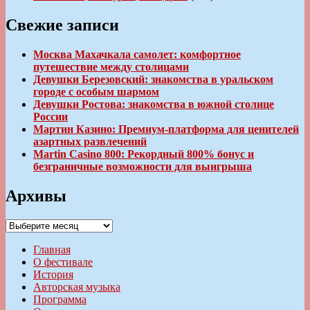
Свежие записи
Москва Махачкала самолет: комфортное
путешествие между столицами
Девушки Березовский: знакомства в уральском
городе с особым шармом
Девушки Ростова: знакомства в южной столице
России
Мартин Казино: Премиум-платформа для ценителей
азартных развлечений
Martin Casino 800: Рекордный 800% бонус и
безграничные возможности для выигрыша
Архивы
Архивы
Главная
О фестивале
История
Авторская музыка
Программа