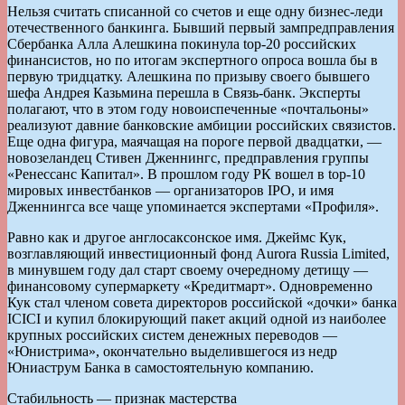
Нельзя считать списанной со счетов и еще одну бизнес-леди
отечественного банкинга. Бывший первый зампредправления
Сбербанка Алла Алешкина покинула top-20 российских
финансистов, но по итогам экспертного опроса вошла бы в
первую тридцатку. Алешкина по призыву своего бывшего
шефа Андрея Казьмина перешла в Связь-банк. Эксперты
полагают, что в этом году новоиспеченные «почтальоны»
реализуют давние банковские амбиции российских связистов.
Еще одна фигура, маячащая на пороге первой двадцатки, —
новозеландец Стивен Дженнингс, предправления группы
«Ренессанс Капитал». В прошлом году РК вошел в top-10
мировых инвестбанков — организаторов IPO, и имя
Дженнингса все чаще упоминается экспертами «Профиля».
Равно как и другое англосаксонское имя. Джеймс Кук,
возглавляющий инвестиционный фонд Aurora Russia Limited,
в минувшем году дал старт своему очередному детищу —
финансовому супермаркету «Кредитмарт». Одновременно
Кук стал членом совета директоров российской «дочки» банка
ICICI и купил блокирующий пакет акций одной из наиболее
крупных российских систем денежных переводов —
«Юнистрима», окончательно выделившегося из недр
Юниаструм Банка в самостоятельную компанию.
Стабильность — признак мастерства