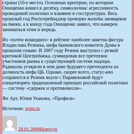
страны (10-е место). Основные критерии, по которым
Онищенко вошел в десятку, символичны: агрессивность
проводимой политики и влияние в госструктурах. Весь
прошлый год Роспотребнадзор проверял жалобы заемщиков
на банки, а к концу года Онищенко заявил, что намерен
заниматься этим и впредь.
Из «почти вошедших» в рейтинг наиболее заметна фигура
Владислава Резника, шефа банковского комитета Думы в
прошлом созыве. В 2007 году Резник выступил с резкой
критикой Центробанка, суммировав все претензии
участников рынка к существующей системе надзора.
Радикалы углядели в нем даже будущего претендента на
должность шефа ЦБ. Однако, скорее всего, статус-кво
сохранится и Резник вкупе с Парамоновой будут
олицетворять традиционный принцип российской политики
— систему «сдержек и противовесов».
Ян Арт, Юлия Уханова, «Профиль»
Источник:
point.ru
Автор
Опубликовано
Рубрики
28.01.2008
Новости