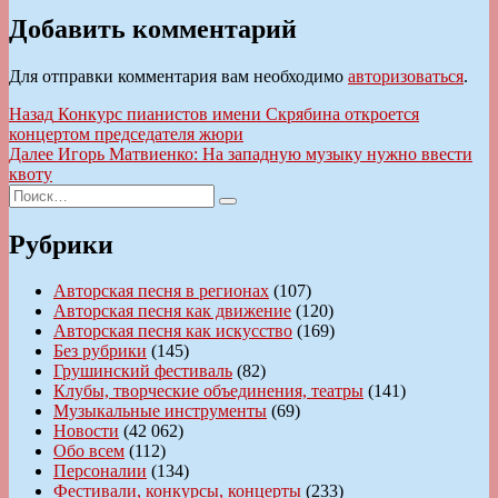
Добавить комментарий
Для отправки комментария вам необходимо
авторизоваться
.
Навигация
Предыдущая
Назад
Конкурс пианистов имени Скрябина откроется
запись:
концертом председателя жюри
по
Следующая
Далее
Игорь Матвиенко: На западную музыку нужно ввести
записям
запись:
квоту
Искать:
Поиск
Рубрики
Авторская песня в регионах
(107)
Авторская песня как движение
(120)
Авторская песня как искусство
(169)
Без рубрики
(145)
Грушинский фестиваль
(82)
Клубы, творческие объединения, театры
(141)
Музыкальные инструменты
(69)
Новости
(42 062)
Обо всем
(112)
Персоналии
(134)
Фестивали, конкурсы, концерты
(233)