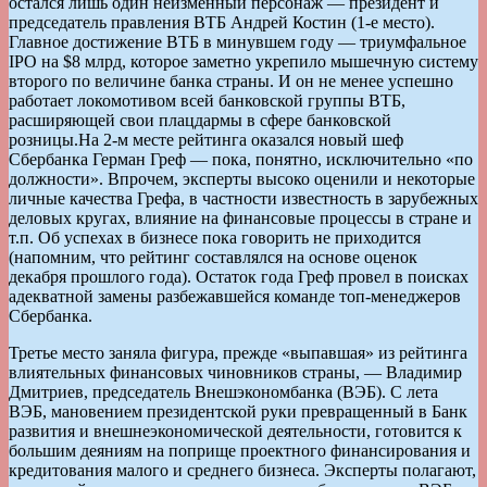
остался лишь один неизменный персонаж — президент и
председатель правления ВТБ Андрей Костин (1-е место).
Главное достижение ВТБ в минувшем году — триумфальное
IPO на $8 млрд, которое заметно укрепило мышечную систему
второго по величине банка страны. И он не менее успешно
работает локомотивом всей банковской группы ВТБ,
расширяющей свои плацдармы в сфере банковской
розницы.На 2-м месте рейтинга оказался новый шеф
Сбербанка Герман Греф — пока, понятно, исключительно «по
должности». Впрочем, эксперты высоко оценили и некоторые
личные качества Грефа, в частности известность в зарубежных
деловых кругах, влияние на финансовые процессы в стране и
т.п. Об успехах в бизнесе пока говорить не приходится
(напомним, что рейтинг составлялся на основе оценок
декабря прошлого года). Остаток года Греф провел в поисках
адекватной замены разбежавшейся команде топ-менеджеров
Сбербанка.
Третье место заняла фигура, прежде «выпавшая» из рейтинга
влиятельных финансовых чиновников страны, — Владимир
Дмитриев, председатель Внешэкономбанка (ВЭБ). С лета
ВЭБ, мановением президентской руки превращенный в Банк
развития и внешнеэкономической деятельности, готовится к
большим деяниям на поприще проектного финансирования и
кредитования малого и среднего бизнеса. Эксперты полагают,