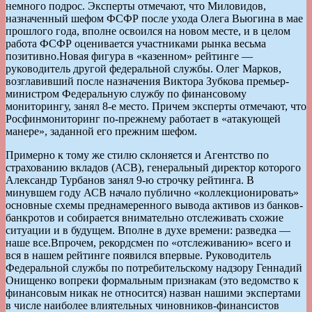
немного подрос. Эксперты отмечают, что Миловидов,
назначенный шефом ФСФР после ухода Олега Вьюгина в мае
прошлого года, вполне освоился на новом месте, и в целом
работа ФСФР оценивается участниками рынка весьма
позитивно.Новая фигура в «казенном» рейтинге —
руководитель другой федеральной службы. Олег Марков,
возглавивший после назначения Виктора Зубкова премьер-
министром Федеральную службу по финансовому
мониторингу, занял 8-е место. Причем эксперты отмечают, что
Росфинмониторинг по-прежнему работает в «атакующей
манере», заданной его прежним шефом.
Примерно к тому же стилю склоняется и Агентство по
страхованию вкладов (АСВ), генеральный директор которого
Александр Турбанов занял 9-ю строчку рейтинга. В
минувшем году АСВ начало публично «коллекционировать»
основные схемы преднамеренного вывода активов из банков-
банкротов и собирается внимательно отслеживать схожие
ситуации и в будущем. Вполне в духе времени: разведка —
наше все.Впрочем, рекордсмен по «отслеживанию» всего и
вся в нашем рейтинге появился впервые. Руководитель
Федеральной службы по потребительскому надзору Геннадий
Онищенко вопреки формальным признакам (это ведомство к
финансовым никак не относится) назван нашими экспертами
в числе наиболее влиятельных чиновников-финансистов