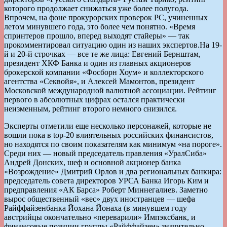
которого продолжает снижаться уже более полугода.
Впрочем, на фоне прокурорских проверок РС, учиненных
летом минувшего года, это более чем понятно. «Время
спринтеров прошло, вперед выходят стайеры» — так
прокомментировал ситуацию один из наших экспертов.На 19-
й и 20-й строчках — все те же лица: Евгений Бернштам,
президент ХКФ Банка и один из главных акционеров
брокерской компании «Фосборн Хоум» и коллекторского
агентства «Секвойя», и Алексей Мамонтов, президент
Московской международной валютной ассоциации. Рейтинг
первого в абсолютных цифрах остался практически
неизменным, рейтинг второго немного снизился.
Эксперты отметили еще несколько персонажей, которые не
вошли пока в top-20 влиятельных российских финансистов,
но находятся по своим показателям как минимум «на пороге».
Среди них — новый председатель правления «УралСиба»
Андрей Донских, шеф и основной акционер банка
«Возрождение» Дмитрий Орлов и два региональных банкира:
председатель совета директоров УРСА Банка Игорь Ким и
предправления «АК Барса» Роберт Миннегалиев. Заметно
вырос общественный «вес» двух иностранцев — шефа
Райффайзенбанка Йохана Йонаха (в минувшем году
австрийцы окончательно «переварили» Импэксбанк, и
финансовые позиции группы «Райффайзен» значительно