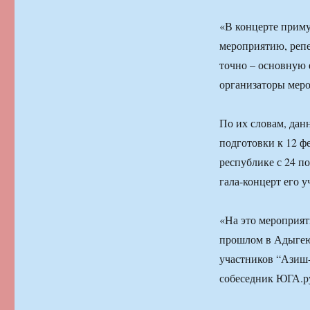
«В концерте приму
мероприятию, репе
точно – основную 
организаторы меро
По их словам, дан
подготовки к 12 ф
республике с 24 по
гала-концерт его 
«На это мероприят
прошлом в Адыгею 
участников “Азиш-
собеседник ЮГА.р