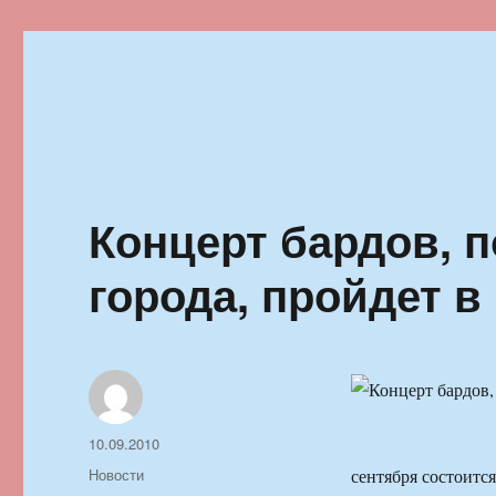
Ильменский фестиваль автор
Концерт бардов,
города, пройдет в
Автор
Опубликовано
10.09.2010
Рубрики
Новости
сентября состоитс