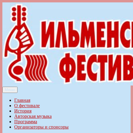
Перейти
к
содержимому
Меню
Ильменский фестиваль авторской песни
Главная
О фестивале
История
Авторская музыка
Программа
Организаторы и спонсоры