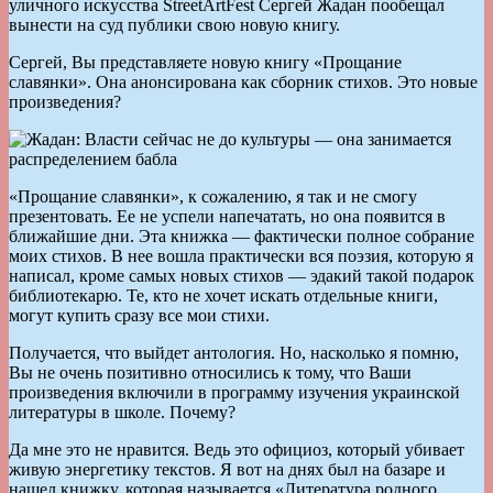
уличного искусства StreetArtFest Сергей Жадан пообещал
вынести на суд публики свою новую книгу.
Сергей, Вы представляете новую книгу «Прощание
славянки». Она анонсирована как сборник стихов. Это новые
произведения?
«Прощание славянки», к сожалению, я так и не смогу
презентовать. Ее не успели напечатать, но она появится в
ближайшие дни. Эта книжка — фактически полное собрание
моих стихов. В нее вошла практически вся поэзия, которую я
написал, кроме самых новых стихов — эдакий такой подарок
библиотекарю. Те, кто не хочет искать отдельные книги,
могут купить сразу все мои стихи.
Получается, что выйдет антология. Но, насколько я помню,
Вы не очень позитивно относились к тому, что Ваши
произведения включили в программу изучения украинской
литературы в школе. Почему?
Да мне это не нравится. Ведь это официоз, который убивает
живую энергетику текстов. Я вот на днях был на базаре и
нашел книжку, которая называется «Литература родного