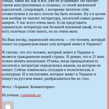
улицы, такой же, как и все, уже не устраивает. Не хватает
героев конструктивных и сильных, со своей жизненной
идеологией, суперлюдей, с которыми читатели себя
отожествляли и на кого хотели бы быть похожи. Ну а в целом
нам вообще не хватает литературы, писателей самых разных
жанров. У нас всего очень мало. Если представить
украинскую литературу как большой книжный шкаф, то на
всех полочках стоят книги, но их очень мало.
На Ваш взгляд, украинский писатель — это человек, который
пишет на украинском языке или который живет в Украине?
Я считаю, что это человек, который живет в Украине и
является гражданином нашей страны. Я думаю, что в 21 веке
нужно менять концепцию 19 века, когда принадлежность
писателя к литературе определялась языком, на котором он
пишет. Сейчас изменилась ситуация и политическая, и
культурная. И я писателями, которые живут в Украине и
пишут на русском языке, разбрасываться бы не стал.
Фото: «Харьков. Комментарии»
Источник:
comments.ua
Автор
Опубликовано
Рубрики