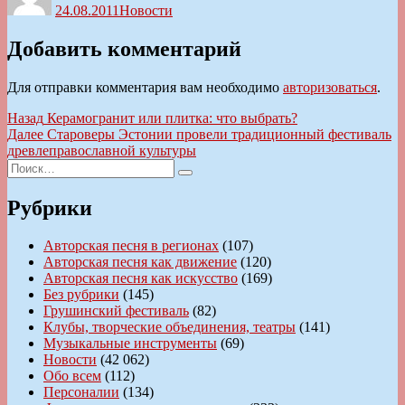
24.08.2011
Новости
Добавить комментарий
Для отправки комментария вам необходимо
авторизоваться
.
Навигация
Предыдущая
Назад
Керамогранит или плитка: что выбрать?
запись:
Следующая
Далее
Староверы Эстонии провели традиционный фестиваль
по
запись:
древлеправославной культуры
записям
Искать:
Поиск
Рубрики
Авторская песня в регионах
(107)
Авторская песня как движение
(120)
Авторская песня как искусство
(169)
Без рубрики
(145)
Грушинский фестиваль
(82)
Клубы, творческие объединения, театры
(141)
Музыкальные инструменты
(69)
Новости
(42 062)
Обо всем
(112)
Персоналии
(134)