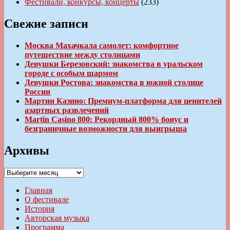
Фестивали, конкурсы, концерты
(233)
Свежие записи
Москва Махачкала самолет: комфортное
путешествие между столицами
Девушки Березовский: знакомства в уральском
городе с особым шармом
Девушки Ростова: знакомства в южной столице
России
Мартин Казино: Премиум-платформа для ценителей
азартных развлечений
Martin Casino 800: Рекордный 800% бонус и
безграничные возможности для выигрыша
Архивы
Архивы
Главная
О фестивале
История
Авторская музыка
Программа