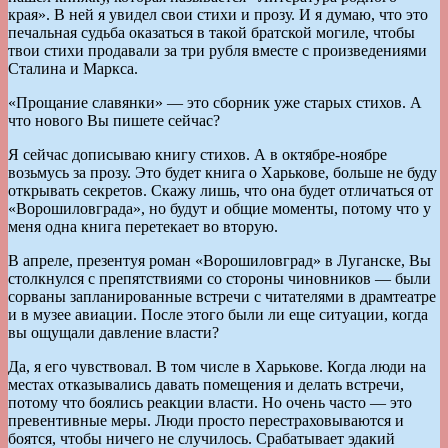
края». В ней я увидел свои стихи и прозу. И я думаю, что это
печальная судьба оказаться в такой братской могиле, чтобы
твои стихи продавали за три рубля вместе с произведениями
Сталина и Маркса.
«Прощание славянки» — это сборник уже старых стихов. А
что нового Вы пишете сейчас?
Я сейчас дописываю книгу стихов. А в октябре-ноябре
возьмусь за прозу. Это будет книга о Харькове, больше не буду
открывать секретов. Скажу лишь, что она будет отличаться от
«Ворошиловграда», но будут и общие моменты, потому что у
меня одна книга перетекает во вторую.
В апреле, презентуя роман «Ворошиловград» в Луганске, Вы
столкнулся с препятствиями со стороны чиновников — были
сорваны запланированные встречи с читателями в драмтеатре
и в музее авиации. После этого были ли еще ситуации, когда
вы ощущали давление власти?
Да, я его чувствовал. В том числе в Харькове. Когда люди на
местах отказывались давать помещения и делать встречи,
потому что боялись реакции власти. Но очень часто — это
превентивные меры. Люди просто перестраховываются и
боятся, чтобы ничего не случилось. Срабатывает эдакий